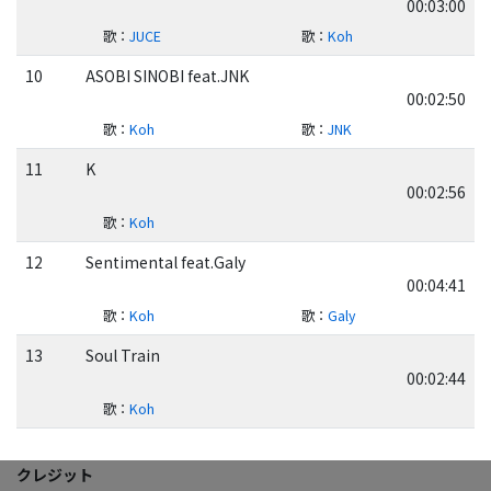
00:03:00
歌
：
JUCE
歌
：
Koh
10
ASOBI SINOBI feat.JNK
00:02:50
歌
：
Koh
歌
：
JNK
11
K
00:02:56
歌
：
Koh
12
Sentimental feat.Galy
00:04:41
歌
：
Koh
歌
：
Galy
13
Soul Train
00:02:44
歌
：
Koh
クレジット