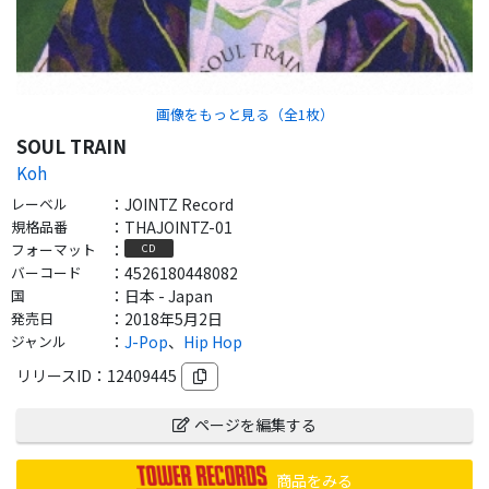
画像をもっと見る（全
1
枚）
SOUL TRAIN
Koh
レーベル
：
JOINTZ Record
規格品番
：
THAJOINTZ-01
フォーマット
：
CD
バーコード
：
4526180448082
国
：
日本 - Japan
発売日
：
2018年5月2日
ジャンル
：
J-Pop
、
Hip Hop
リリースID：
12409445
ページを編集する
商品をみる