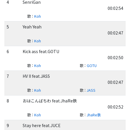
4
SenriGan
00:02:54
歌
：
Koh
5
Yeah Yeah
00:02:47
歌
：
Koh
6
Kick ass feat.GOTU
00:02:50
歌
：
Koh
歌
：
GOTU
7
HV II feat.JASS
00:02:47
歌
：
Koh
歌
：
JASS
8
おはこんばちわ feat.JhaRe鉄
00:02:52
歌
：
Koh
歌
：
JhaRe鉄
9
Stay here feat.JUCE