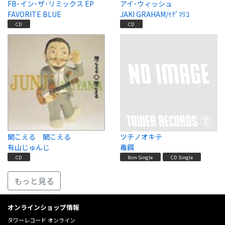
FB･イン･ザ･リミックス EP
アイ･ウィッシュ
FAVORITE BLUE
JAKI GRAHAM/ｲﾃﾞﾏﾘｺ
CD
CD
聞こえる 聞こえる
ツチノオキテ
有山じゅんじ
毒餌
CD
8cm Single
CD Single
もっと見る
オンラインショップ情報
タワーレコード オンライン