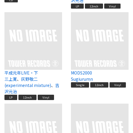
沢元治
LP
12inch
Vinyl
平成元年LIVE・下
MODS2000
三上寛
、
灰野敬二
Sugiurumn
(experimental mixture)
、
吉
Single
12inch
Vinyl
沢元治
LP
12inch
Vinyl