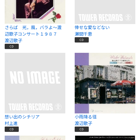
さらば 光，風，バラよ～渡
倖せな愛などない
辺歌子コンサート１９８７
瀬間千恵
渡辺歌子
CD
CD
想い出のシチリア
小雨降る径
村上進
渡辺歌子
CD
CD