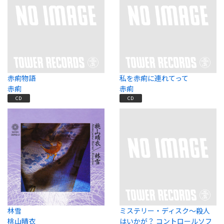
赤痢物語
私を赤痢に連れてって
赤痢
赤痢
CD
CD
林雪
ミステリー・ディスク～殺人
桃山晴衣
はいかが？ コントロールソフ