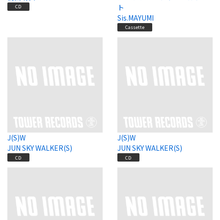
ト
CD
Sis.MAYUMI
Cassette
J(S)W
J(S)W
JUN SKY WALKER(S)
JUN SKY WALKER(S)
CD
CD