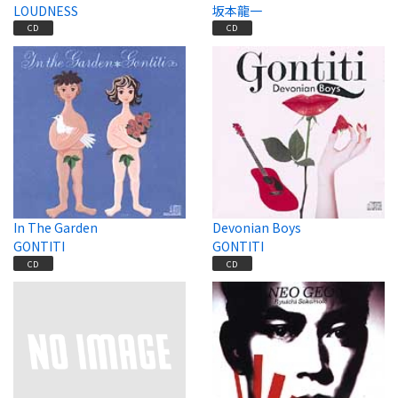
LOUDNESS
坂本龍一
CD
CD
In The Garden
Devonian Boys
GONTITI
GONTITI
CD
CD