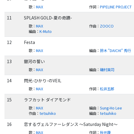
歌
：
MAX
作詞
：
PIPELINE PROJECT
11
SPLASH GOLD-夏の奇蹟-
歌
：
MAX
作曲
：
ZOOCO
編曲
：
K-Muto
12
Festa
歌
：
MAX
編曲
：
鈴木 "DAICHI" 秀行
13
銀河の誓い
歌
：
MAX
編曲
：
磯村英司
14
閃光-ひかり-のVEIL
歌
：
MAX
作詞
：
松井五郎
15
ラフカット ダイアモンド
歌
：
MAX
編曲
：
Sung-Ho Lee
作曲
：
tetsuhiko
編曲
：
tetsuhiko
16
恋するヴェルファーレダンス ～Saturday Night～
歌
：
MAX
作詞
：
秋元康