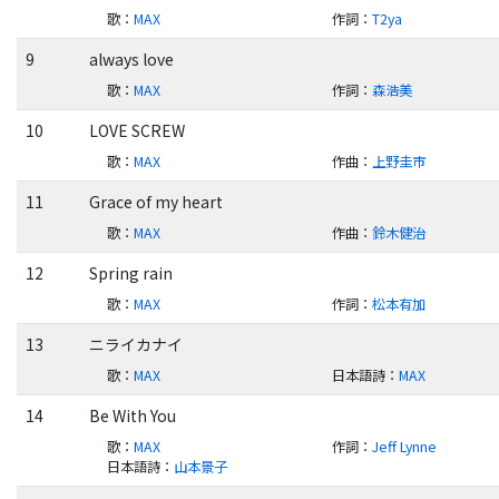
歌
：
MAX
作詞
：
T2ya
9
always love
歌
：
MAX
作詞
：
森浩美
10
LOVE SCREW
歌
：
MAX
作曲
：
上野圭市
11
Grace of my heart
歌
：
MAX
作曲
：
鈴木健治
12
Spring rain
歌
：
MAX
作詞
：
松本有加
13
ニライカナイ
歌
：
MAX
日本語詩
：
MAX
14
Be With You
歌
：
MAX
作詞
：
Jeff Lynne
日本語詩
：
山本景子