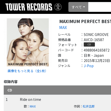
すべて
MAXIMUM PERFECT BES
MAX
レーベル
：
SONIC GROOVE
規格品番
：
AVCD-16587
フォーマット
：
CD
バーコード
：
4988064165872
国
：
日本 - Japan
発売日
：
2015年12月23日
ジャンル
：
J-Pop
画像をもっと見る（全
1
枚）
収録内容
CD
1
Ride on time
歌
：
MAX
作詞
：
松井五郎