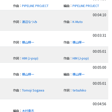
作曲
：
PIPELINE PROJECT
編曲
：
PIPELINE PROJECT
00:04:10
作詞
：
渡辺なつみ
作曲
：
K-Muto
00:03:31
作詞
：
横山輝一
作曲
：
横山輝一
00:05:01
作詞
：
HIM (J-pop)
作曲
：
HIM (J-pop)
00:05:00
作曲
：
横山輝一
編曲
：
横山輝一
00:05:01
作曲
：
Tomoji Sogawa
作詞
：
tetsuhiko
00:04:56
編曲
：
木村貴志