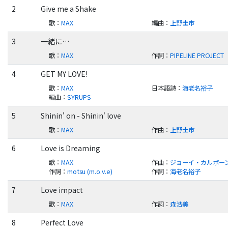
2
Give me a Shake
歌
：
MAX
編曲
：
上野圭市
3
一緒に…
歌
：
MAX
作詞
：
PIPELINE PROJECT
4
GET MY LOVE!
歌
：
MAX
日本語詩
：
海老名裕子
編曲
：
SYRUPS
5
Shinin' on - Shinin' love
歌
：
MAX
作曲
：
上野圭市
6
Love is Dreaming
歌
：
MAX
作曲
：
ジョーイ・カルボー
作詞
：
motsu (m.o.v.e)
作詞
：
海老名裕子
7
Love impact
歌
：
MAX
作詞
：
森浩美
8
Perfect Love