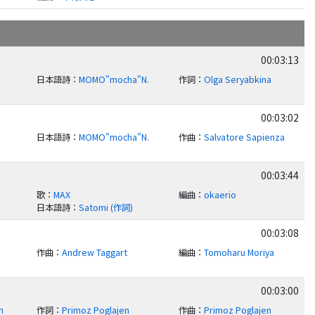
00:03:13
日本語詩
：
MOMO"mocha"N.
作詞
：
Olga Seryabkina
00:03:02
日本語詩
：
MOMO"mocha"N.
作曲
：
Salvatore Sapienza
00:03:44
歌
：
MAX
編曲
：
okaerio
日本語詩
：
Satomi (作詞)
00:03:08
作曲
：
Andrew Taggart
編曲
：
Tomoharu Moriya
00:03:00
n
作詞
：
Primoz Poglajen
作曲
：
Primoz Poglajen