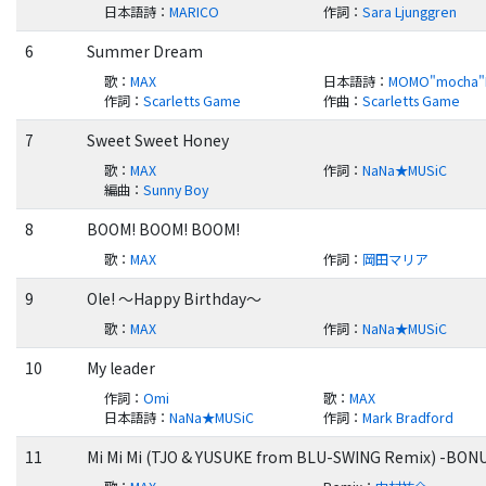
日本語詩
：
MARICO
作詞
：
Sara Ljunggren
6
Summer Dream
歌
：
MAX
日本語詩
：
MOMO"mocha"
作詞
：
Scarletts Game
作曲
：
Scarletts Game
7
Sweet Sweet Honey
歌
：
MAX
作詞
：
NaNa★MUSiC
編曲
：
Sunny Boy
8
BOOM! BOOM! BOOM!
歌
：
MAX
作詞
：
岡田マリア
9
Ole! ～Happy Birthday～
歌
：
MAX
作詞
：
NaNa★MUSiC
10
My leader
作詞
：
Omi
歌
：
MAX
日本語詩
：
NaNa★MUSiC
作詞
：
Mark Bradford
11
Mi Mi Mi (TJO & YUSUKE from BLU-SWING Remix) -BON