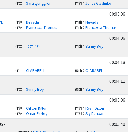
作曲
：
Sara Ljunggren
作詞
：
Jonas Gladnikoff
00:03:06
N.
作詞
：
Nevada
作曲
：
Nevada
作詞
：
Francesca Thomas
作曲
：
Francesca Thomas
00:04:06
作曲
：
今井了介
作曲
：
Sunny Boy
00:04:18
作曲
：
CLARABELL
編曲
：
CLARABELL
00:04:11
作曲
：
Sunny Boy
編曲
：
Sunny Boy
00:03:06
作詞
：
Clifton Dillon
作詞
：
Ryan Dillon
作詞
：
Omar Pasley
作詞
：
Sly Dunbar
US-
00:05:40