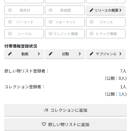
発売日
原産国
リリースの概要
バーコード
フォーマット
ジャンル
レーベル
クレジット情報
トラック情報
付帯情報登録状況
動画
試聴
サブジャンル
欲しい物リスト登録者：
7
人
（公開：0人)
コレクション登録者：
1
人
（公開：
1
人)
コレクションに追加
欲しい物リストに追加