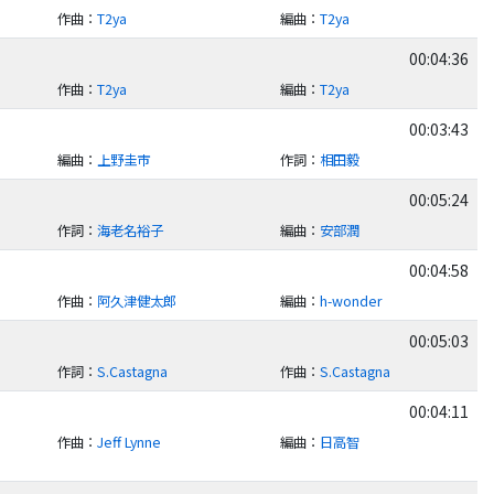
作曲
：
T2ya
編曲
：
T2ya
00:04:36
作曲
：
T2ya
編曲
：
T2ya
00:03:43
編曲
：
上野圭市
作詞
：
相田毅
00:05:24
作詞
：
海老名裕子
編曲
：
安部潤
00:04:58
作曲
：
阿久津健太郎
編曲
：
h-wonder
00:05:03
作詞
：
S.Castagna
作曲
：
S.Castagna
00:04:11
作曲
：
Jeff Lynne
編曲
：
日高智