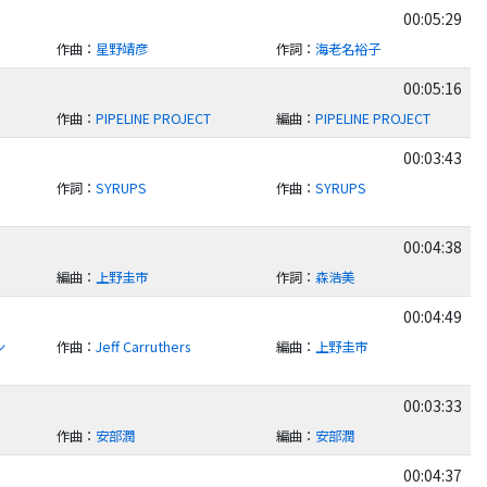
00:05:29
作曲
：
星野靖彦
作詞
：
海老名裕子
00:05:16
作曲
：
PIPELINE PROJECT
編曲
：
PIPELINE PROJECT
00:03:43
作詞
：
SYRUPS
作曲
：
SYRUPS
00:04:38
編曲
：
上野圭市
作詞
：
森浩美
00:04:49
ン
作曲
：
Jeff Carruthers
編曲
：
上野圭市
00:03:33
作曲
：
安部潤
編曲
：
安部潤
00:04:37