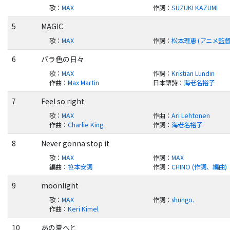
歌
：
MAX
作詞
：
SUZUKI KAZUMI
5
MAGIC
歌
：
MAX
作詞
：
松本理恵 (アニメ監督
6
バラ色の日々
歌
：
MAX
作詞
：
Kristian Lundin
作曲
：
Max Martin
日本語詩
：
海老名裕子
7
Feel so right
歌
：
MAX
作曲
：
Ari Lehtonen
作曲
：
Charlie King
作詞
：
海老名裕子
8
Never gonna stop it
歌
：
MAX
作詞
：
MAX
編曲
：
笹本安詞
作詞
：
CHINO (作詞、編曲)
9
moonlight
歌
：
MAX
作詞
：
shungo.
作曲
：
Keri Kimel
10
あの夏へと