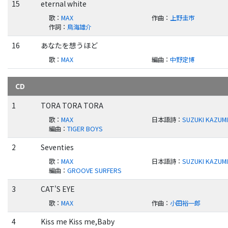
15
eternal white
歌
：
MAX
作曲
：
上野圭市
作詞
：
鳥海雄介
16
あなたを想うほど
歌
：
MAX
編曲
：
中野定博
CD
1
TORA TORA TORA
歌
：
MAX
日本語詩
：
SUZUKI KAZUM
編曲
：
TIGER BOYS
2
Seventies
歌
：
MAX
日本語詩
：
SUZUKI KAZUM
編曲
：
GROOVE SURFERS
3
CAT'S EYE
歌
：
MAX
作曲
：
小田裕一郎
4
Kiss me Kiss me,Baby