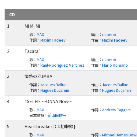
CD
1
Mi Mi Mi
歌
：
MAX
編曲
：
okaerio
作詞
：
Maxim Fadeev
作曲
：
Maxim Fadeev
2
Tacata'
歌
：
MAX
編曲
：
okaerio
作詞
：
Raul-Rodriguez Martinez
作曲
：
Mario Romano
3
情熱のZUMBA
作詞
：
Jacques Ballue
作曲
：
Jacques Ballue
作詞
：
Hugues Ducamin
作曲
：
Hugues Ducamin
4
#SELFIE ～ONNA Now～
歌
：
MAX
作詞
：
Andrew Taggart
日本語詩
：
前山田健一
5
Heartbreaker [CD初収録]
歌
：
MAX
作詞
：
Michael James Dow