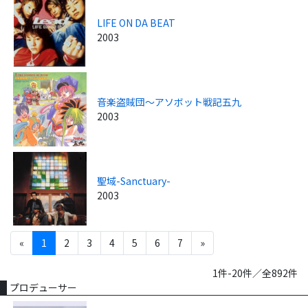
LIFE ON DA BEAT
2003
音楽盗賊団～アソボット戦記五九
2003
聖域-Sanctuary-
2003
«
1
2
3
4
5
6
7
»
1件-20件／全892件
プロデューサー