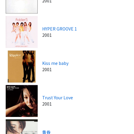
2001
HYPER GROOVE 1
2001
Kiss me baby
2001
Trust Your Love
2001
黄昏