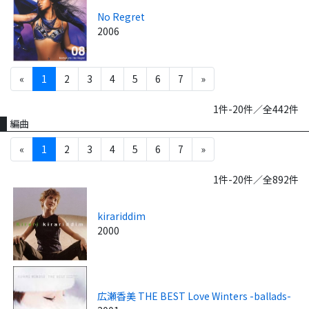
No Regret
2006
«
1
2
3
4
5
6
7
»
1件-20件／全442件
編曲
«
1
2
3
4
5
6
7
»
1件-20件／全892件
kirariddim
2000
広瀬香美 THE BEST Love Winters -ballads-