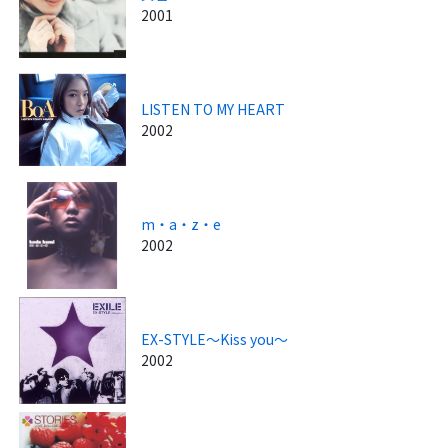
2001
LISTEN TO MY HEART
2002
m・a・z・e
2002
EX-STYLE～Kiss you～
2002