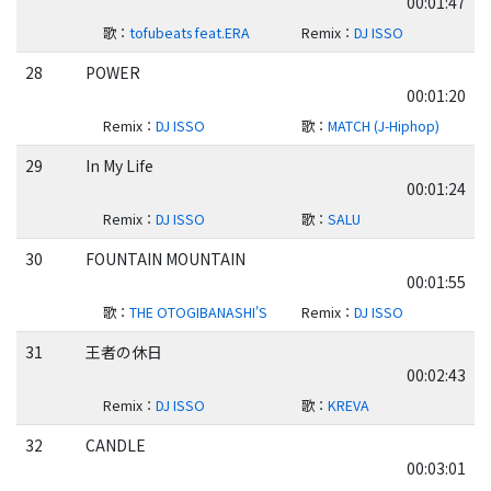
00:01:47
歌
：
tofubeats feat.ERA
Remix
：
DJ ISSO
28
POWER
00:01:20
Remix
：
DJ ISSO
歌
：
MATCH (J-Hiphop)
29
In My Life
00:01:24
Remix
：
DJ ISSO
歌
：
SALU
30
FOUNTAIN MOUNTAIN
00:01:55
歌
：
THE OTOGIBANASHI'S
Remix
：
DJ ISSO
31
王者の休日
00:02:43
Remix
：
DJ ISSO
歌
：
KREVA
32
CANDLE
00:03:01