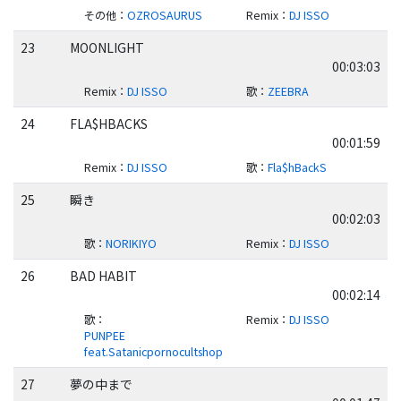
その他
：
OZROSAURUS
Remix
：
DJ ISSO
23
MOONLIGHT
00:03:03
Remix
：
DJ ISSO
歌
：
ZEEBRA
24
FLA$HBACKS
00:01:59
Remix
：
DJ ISSO
歌
：
Fla$hBackS
25
瞬き
00:02:03
歌
：
NORIKIYO
Remix
：
DJ ISSO
26
BAD HABIT
00:02:14
歌
：
Remix
：
DJ ISSO
PUNPEE
feat.Satanicpornocultshop
27
夢の中まで