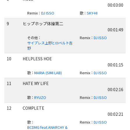
00:03:00
Remix
：
DJ ISSO
歌
：
SKY-HI
9
ヒップホップ体操第二
00:01:49
その他
：
Remix
：
DJ ISSO
サイプレス上野とロベルト吉
野
10
HELPLESS HOE
00:01:15
歌
：
MARIA (SIMI LAB)
Remix
：
DJ ISSO
11
HATE MY LIFE
00:02:16
歌
：
RYUZO
Remix
：
DJ ISSO
12
COMPLETE
00:02:21
歌
：
Remix
：
DJ ISSO
BCDMG feat.ANARCHY &