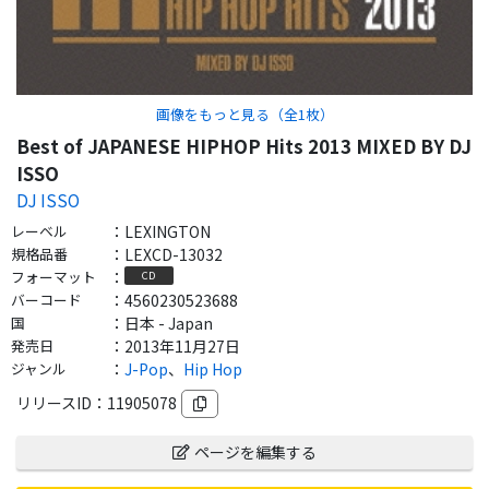
画像をもっと見る（全
1
枚）
Best of JAPANESE HIPHOP Hits 2013 MIXED BY DJ
ISSO
DJ ISSO
レーベル
：
LEXINGTON
規格品番
：
LEXCD-13032
フォーマット
：
CD
バーコード
：
4560230523688
国
：
日本 - Japan
発売日
：
2013年11月27日
ジャンル
：
J-Pop
、
Hip Hop
リリースID：
11905078
ページを編集する