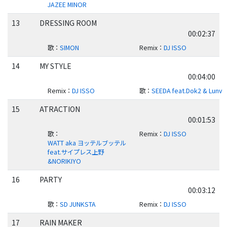
JAZEE MINOR
13
DRESSING ROOM
00:02:37
歌
：
SIMON
Remix
：
DJ ISSO
14
MY STYLE
00:04:00
Remix
：
DJ ISSO
歌
：
SEEDA feat.Dok2 & Lunv
15
ATRACTION
00:01:53
歌
：
Remix
：
DJ ISSO
WATT aka ヨッテルブッテル
feat.サイプレス上野
&NORIKIYO
16
PARTY
00:03:12
歌
：
SD JUNKSTA
Remix
：
DJ ISSO
17
RAIN MAKER