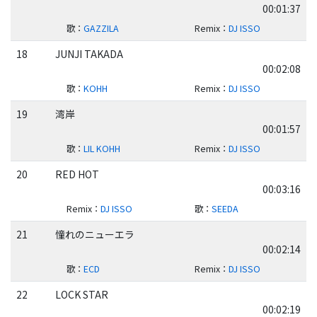
00:01:37
歌
：
GAZZILA
Remix
：
DJ ISSO
18
JUNJI TAKADA
00:02:08
歌
：
KOHH
Remix
：
DJ ISSO
19
湾岸
00:01:57
歌
：
LIL KOHH
Remix
：
DJ ISSO
20
RED HOT
00:03:16
Remix
：
DJ ISSO
歌
：
SEEDA
21
憧れのニューエラ
00:02:14
歌
：
ECD
Remix
：
DJ ISSO
22
LOCK STAR
00:02:19