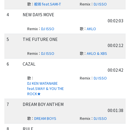
歌
：
般若 feat.SAMI-T
Remix
：
DJ ISSO
4
NEW DAYS MOVE
00:02:03
Remix
：
DJ ISSO
歌
：
AKLO
5
THE FUTURE ONE
00:02:12
Remix
：
DJ ISSO
歌
：
AKLO & XBS
6
CAZAL
00:02:42
歌
：
Remix
：
DJ ISSO
DJ KEN WATANABE
feat.SWAY & YOU THE
ROCK★
7
DREAM BOY ANTHEM
00:01:38
歌
：
DREAM BOYS
Remix
：
DJ ISSO
8
RULE