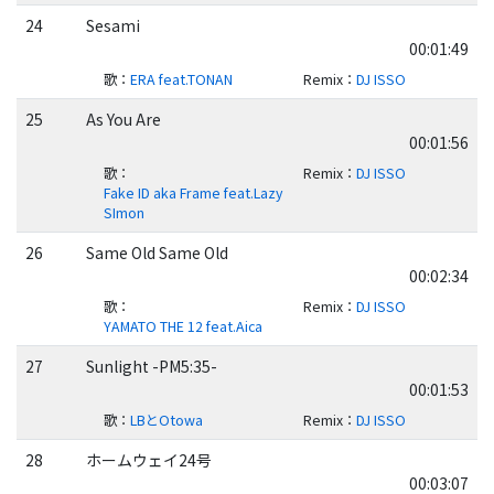
24
Sesami
00:01:49
歌
：
ERA feat.TONAN
Remix
：
DJ ISSO
25
As You Are
00:01:56
歌
：
Remix
：
DJ ISSO
Fake ID aka Frame feat.Lazy
SImon
26
Same Old Same Old
00:02:34
歌
：
Remix
：
DJ ISSO
YAMATO THE 12 feat.Aica
27
Sunlight -PM5:35-
00:01:53
歌
：
LBとOtowa
Remix
：
DJ ISSO
28
ホームウェイ24号
00:03:07