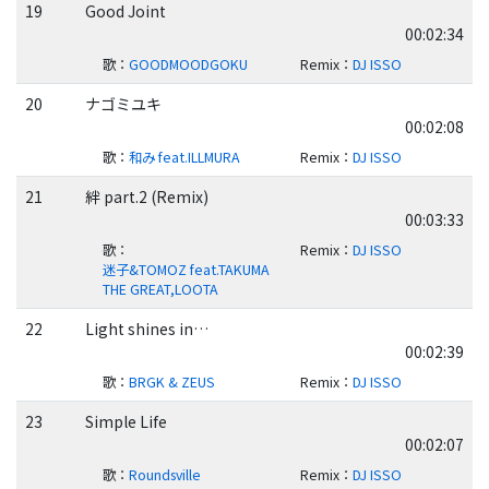
19
Good Joint
00:02:34
歌
：
GOODMOODGOKU
Remix
：
DJ ISSO
20
ナゴミユキ
00:02:08
歌
：
和み feat.ILLMURA
Remix
：
DJ ISSO
21
絆 part.2 (Remix)
00:03:33
歌
：
Remix
：
DJ ISSO
迷子&TOMOZ feat.TAKUMA
THE GREAT,LOOTA
22
Light shines in…
00:02:39
歌
：
BRGK & ZEUS
Remix
：
DJ ISSO
23
Simple Life
00:02:07
歌
：
Roundsville
Remix
：
DJ ISSO