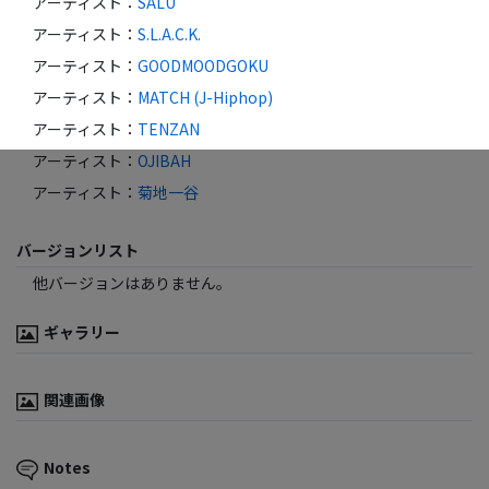
アーティスト
：
SALU
アーティスト
：
S.L.A.C.K.
アーティスト
：
GOODMOODGOKU
アーティスト
：
MATCH (J-Hiphop)
アーティスト
：
TENZAN
アーティスト
：
OJIBAH
アーティスト
：
菊地一谷
バージョンリスト
他バージョンはありません。
ギャラリー
関連画像
Notes