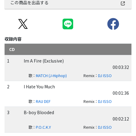
この商品を出品する
収録内容
CD
1
Im A Fire (Exclusive)
00:03:32
歌
：
MATCH (J-Hiphop)
Remix
：
DJ ISSO
2
I Hate You Much
00:01:36
歌
：
RAU DEF
Remix
：
DJ ISSO
3
B-boy Blooded
00:02:12
歌
：
P.O.C.K.Y
Remix
：
DJ ISSO