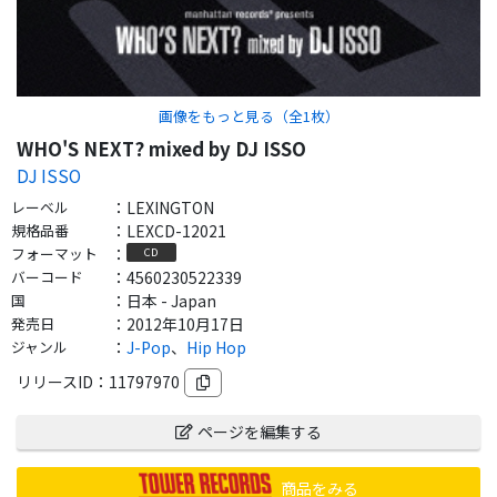
画像をもっと見る（全
1
枚）
WHO'S NEXT? mixed by DJ ISSO
DJ ISSO
レーベル
：
LEXINGTON
規格品番
：
LEXCD-12021
フォーマット
：
CD
バーコード
：
4560230522339
国
：
日本 - Japan
発売日
：
2012年10月17日
ジャンル
：
J-Pop
、
Hip Hop
リリースID：
11797970
ページを編集する
商品をみる