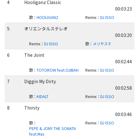
4
Hooliganz Classic
00:03:23
歌
：
HOOLIGANZ
Remix
：
DJ ISSO
5
オリエンタルステレオ
00:03:20
Remix
：
DJ ISSO
歌
：
メリヤス♀
6
The Joint
00:02:44
歌
：
TOTOROW feat.OJIBAH
Remix
：
DJ ISSO
7
Diggin My Dirty
00:02:58
歌
：
KIDALT
Remix
：
DJ ISSO
8
Thirsty
00:03:46
歌
：
Remix
：
DJ ISSO
PEPE & JONY THE SONATA
feat.Mas