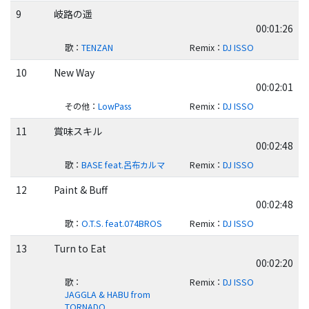
9
岐路の遥
00:01:26
歌
：
TENZAN
Remix
：
DJ ISSO
10
New Way
00:02:01
その他
：
LowPass
Remix
：
DJ ISSO
11
賞味スキル
00:02:48
歌
：
BASE feat.呂布カルマ
Remix
：
DJ ISSO
12
Paint & Buff
00:02:48
歌
：
O.T.S. feat.074BROS
Remix
：
DJ ISSO
13
Turn to Eat
00:02:20
歌
：
Remix
：
DJ ISSO
JAGGLA & HABU from
TORNADO