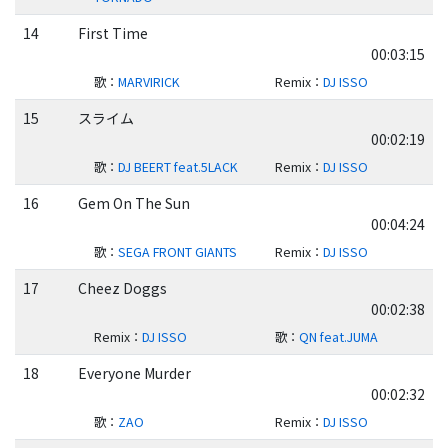
14
First Time
00:03:15
歌
：
MARVIRICK
Remix
：
DJ ISSO
15
スライム
00:02:19
歌
：
DJ BEERT feat.5LACK
Remix
：
DJ ISSO
16
Gem On The Sun
00:04:24
歌
：
SEGA FRONT GIANTS
Remix
：
DJ ISSO
17
Cheez Doggs
00:02:38
Remix
：
DJ ISSO
歌
：
QN feat.JUMA
18
Everyone Murder
00:02:32
歌
：
ZAO
Remix
：
DJ ISSO