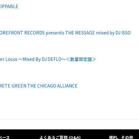
OPPABLE
OREFRONT RECORDS presents THE MESSAGE mixed by DJ ISSO
her Locus ～Mixed By DJ DEFLO～＜数量限定盤＞
ETE GREEN THE CHICAGO ALLIANCE
ベース
よくあるご質問 (Q&A)
規約、その他