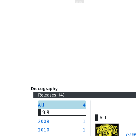
Discography
Releases（
4
）
All
4
年別
ALL
2009
1
2010
1
（公