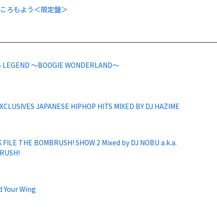
こころもよう＜限定盤＞
S LEGEND ～BOOGIE WONDERLAND～
XCLUSIVES JAPANESE HIPHOP HITS MIXED BY DJ HAZIME
 FILE THE BOMBRUSH! SHOW 2 Mixed by DJ NOBU a.k.a.
RUSH!
d Your Wing