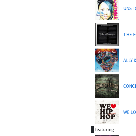
UNST
THE F
ALLY &
CONCR
WE LO
featuring