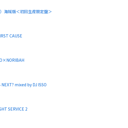
認）海賊版＜初回生産限定盤＞
IRST CAUSE
IYO×NORIBAH
 NEXT? mixed by DJ ISSO
GHT SERVICE 2