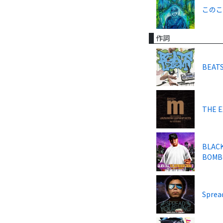
この
作詞
BEAT
THE E
BLACK
BOMB
Sprea