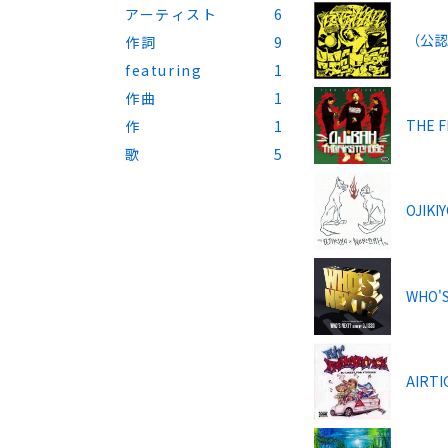
アーティスト
6
（公
作詞
9
featuring
1
作曲
1
THE F
作
1
歌
5
OJIK
WHO'S
AIRTI