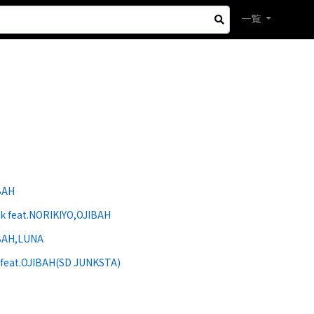
一覧
BAH
 feat.NORIKIYO,OJIBAH
IBAH,LUNA
.OJIBAH(SD JUNKSTA)