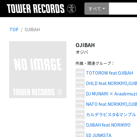
すべて
TOP
OJIBAH
OJIBAH
オジバ
所属・関連グループ
：
TOTOROW feat.OJIBAH
OHLD feat.NORIKIYO,OJI
DJ MUNARI × Araabmuzik
NATO feat.NORIKIYO,OJ
カルデラビスタ&マンブル feat
OJIBAH feat.NORIKIYO
SD JUNKSTA