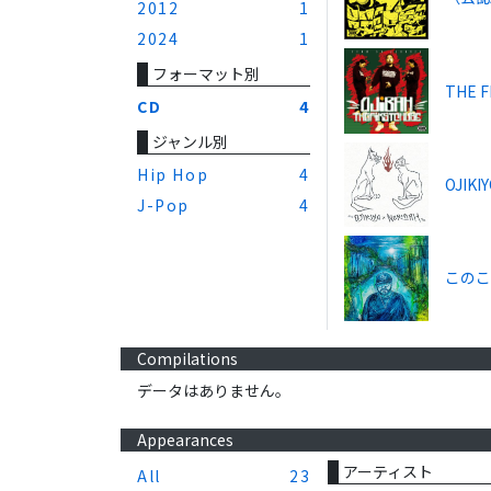
2012
1
2024
1
フォーマット別
THE F
CD
4
ジャンル別
Hip Hop
4
OJIK
J-Pop
4
この
Compilations
データはありません。
Appearances
アーティスト
All
23