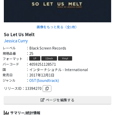
画像をもっと見る（全
1
枚）
So Let Us Melt
Jessica Curry
レーベル
：
Black Screen Records
規格品番
：
25
フォーマット
：
LP
12inch
Vinyl
バーコード
：
4059251128571
国
：
インターナショナル - International
発売日
：
2017年12月1日
ジャンル
：
OST(Soundtrack)
リリースID：
13394270
ページを編集する
サマリー/統計情報