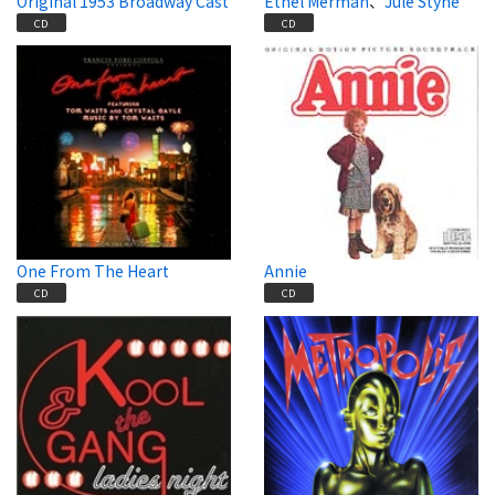
Original 1953 Broadway Cast
Ethel Merman
、
Jule Styne
CD
CD
One From The Heart
Annie
CD
CD