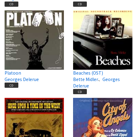
CD
CD
Platoon
Beaches (OST)
Georges Delerue
Bette Midler
、
Georges
Delerue
CD
CD