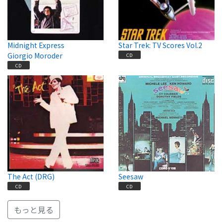
Midnight Express
Star Trek: TV Scores Vol.2
Giorgio Moroder
CD
CD
The Act (DRG)
Seesaw
CD
CD
もっと見る