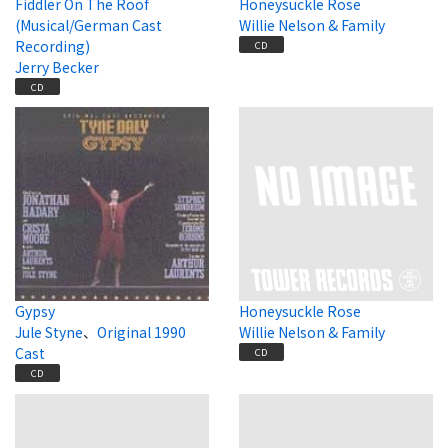
Fiddler On The Roof
Honeysuckle Rose
(Musical/German Cast
Willie Nelson & Family
Recording)
CD
Jerry Becker
CD
Gypsy
Honeysuckle Rose
Jule Styne
、
Original 1990
Willie Nelson & Family
Cast
CD
CD