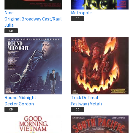
Nine
Metropolis
Original Broadway Cast/Raul
CD
Julia
CD
Round Midnight
Trick Or Treat
Dexter Gordon
Fastway (Metal)
CD
CD