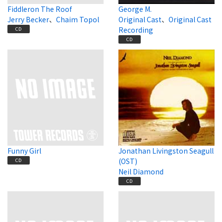
Fiddleron The Roof
George M.
Jerry Becker
、
Chaim Topol
Original Cast
、
Original Cast
Recording
CD
CD
Funny Girl
Jonathan Livingston Seagull
(OST)
CD
Neil Diamond
CD