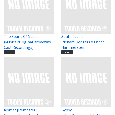
The Sound Of Music
South Pacific
(Musical/Original Broadway
Richard Rodgers & Oscar
Cast Recordings)
Hammerstein II
CD
CD
Kismet [Remaster]
Gypsy