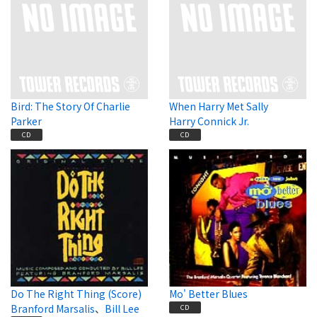
Bird: The Story Of Charlie
When Harry Met Sally
Parker
Harry Connick Jr.
CD
CD
Do The Right Thing (Score)
Mo' Better Blues
Branford Marsalis
、
Bill Lee
CD