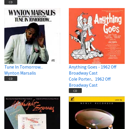
CD
Tune In Tomorrow...
Anything Goes - 1962 Off
Wynton Marsalis
Broadway Cast
Cole Porter
、
1962 Off
CD
Broadway Cast
CD