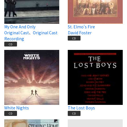
My One And Only
St. Elmo's Fire
Original Cast
、
Original Cast
David Foster
Recording
CD
CD
White Nights
The Lost Boys
CD
CD