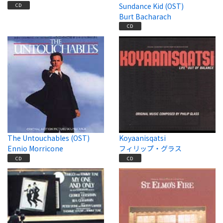
Sundance Kid (OST)
CD
Burt Bacharach
CD
The Untouchables (OST)
Koyaanisqatsi
Ennio Morricone
フィリップ・グラス
CD
CD