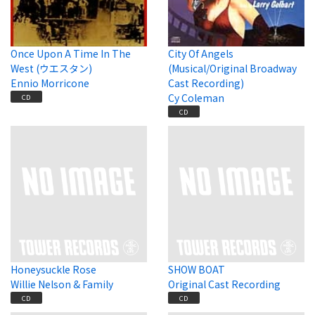
Once Upon A Time In The
City Of Angels
West (ウエスタン)
(Musical/Original Broadway
Ennio Morricone
Cast Recording)
Cy Coleman
CD
CD
Honeysuckle Rose
SHOW BOAT
Willie Nelson & Family
Original Cast Recording
CD
CD