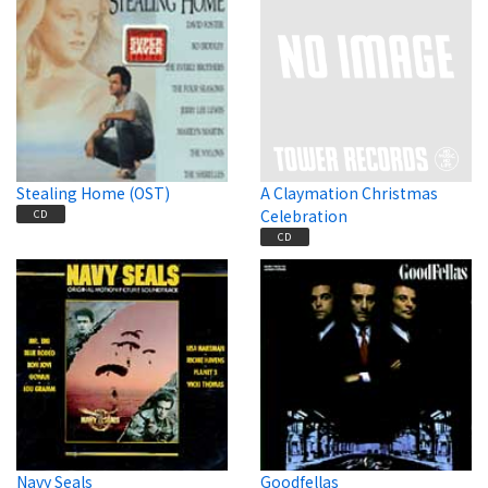
Stealing Home (OST)
A Claymation Christmas
Celebration
CD
CD
Navy Seals
Goodfellas