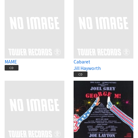
MAME
Cabaret
Jill Hayworth
CD
CD