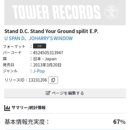
Stand D.C. Stand Your Ground spilit E.P.
U SPAN D
、
JOHARRY'S WINDOW
フォーマット
：
CD
バーコード
：
4524505313947
国
：
日本 - Japan
発売日
：
2013年3月20日
ジャンル
：
J-Pop
リリースID：
13231206
ページを編集する
サマリー/統計情報
基本情報充実度：
67
%