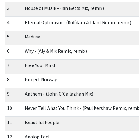
3
House of Muzik - (Ian Betts Mix, remix)
4
Eternal Optimism - (Kuffdam & Plant Remix, remix)
5
Medusa
6
Why - (Aly & Mix Remix, remix)
7
Free Your Mind
8
Project Norway
9
Anthem - (John O'Callaghan Mix)
10
Never Tell What You Think - (Paul Kershaw Remix, remi
11
Beautiful People
12
Analog Feel