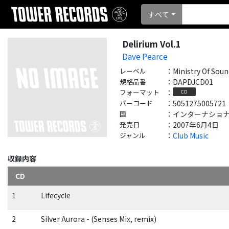
すべて
Delirium Vol.1
Dave Pearce
レーベル
：
Ministry Of Sou
規格品番
：
DAPDJCD01
フォーマット
：
CD
バーコード
：
5051275005721
国
：
インターナショナル - 
発売日
：
2007年6月4日
ジャンル
：
Club Music
収録内容
CD
1
Lifecycle
2
Silver Aurora - (Senses Mix, remix)