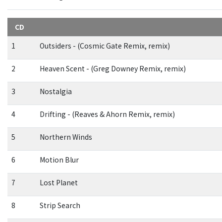
CD
1
Outsiders - (Cosmic Gate Remix, remix)
2
Heaven Scent - (Greg Downey Remix, remix)
3
Nostalgia
4
Drifting - (Reaves & Ahorn Remix, remix)
5
Northern Winds
6
Motion Blur
7
Lost Planet
8
Strip Search