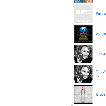
Forev
Aphro
The A
The 
＞
Brave