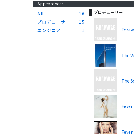
Appearances
プロデューサー
All
16
プロデューサー
15
Forev
エンジニア
1
The Ve
The S
Fever
Fever