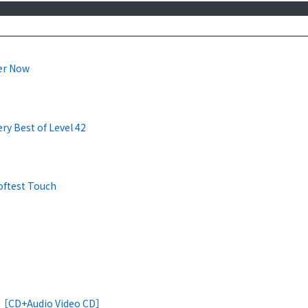
er Now
ry Best of Level 42
oftest Touch
 ［CD+Audio Video CD］