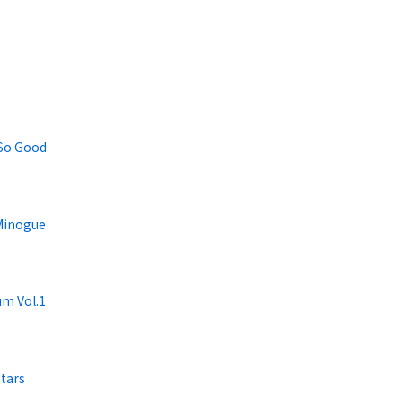
 So Good
 Minogue
um Vol.1
Stars