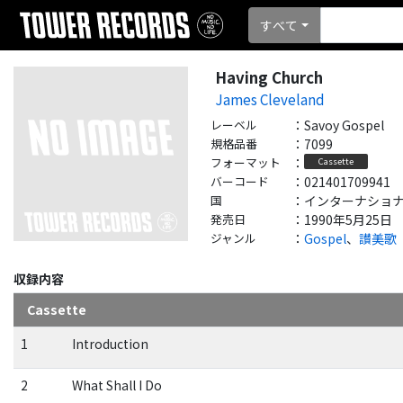
すべて
Having Church
James Cleveland
レーベル
：
Savoy Gospel
規格品番
：
7099
フォーマット
：
Cassette
バーコード
：
021401709941
国
：
インターナショナル - 
発売日
：
1990年5月25日
ジャンル
：
Gospel
、
讃美歌
収録内容
Cassette
1
Introduction
2
What Shall I Do