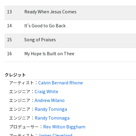
13
Ready When Jesus Comes
14
It's Good to Go Back
15
Song of Praises
16
My Hope Is Built on Thee
クレジット
アーティスト
：
Calvin Bernard Rhone
エンジニア
：
Craig White
エンジニア
：
Andrew Milano
エンジニア
：
Randy Tominga
エンジニア
：
Randy Tominaga
プロデューサー
：
Rev. Milton Biggham
アーティスト
：
James Cleveland