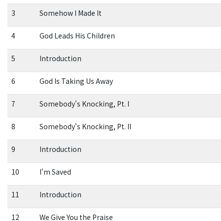
3
Somehow I Made It
4
God Leads His Children
5
Introduction
6
God Is Taking Us Away
7
Somebody's Knocking, Pt. I
8
Somebody's Knocking, Pt. II
9
Introduction
10
I'm Saved
11
Introduction
12
We Give You the Praise