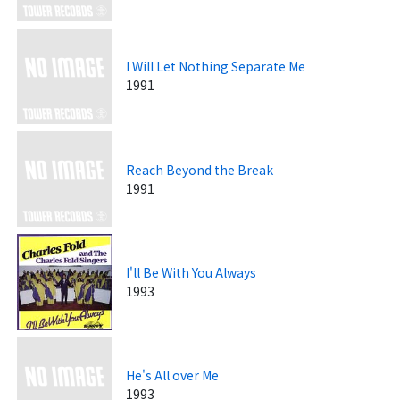
I Will Let Nothing Separate Me
1991
Reach Beyond the Break
1991
I'll Be With You Always
1993
He's All over Me
1993