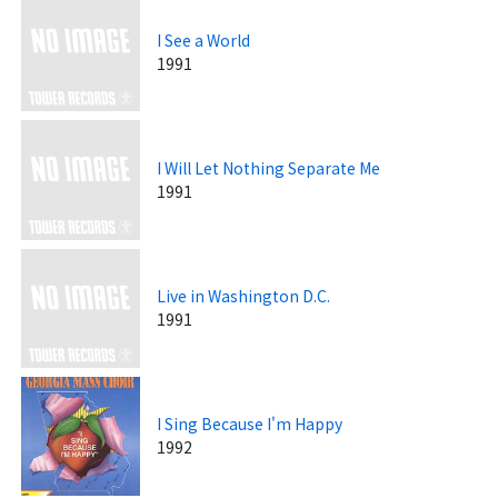
I See a World
1991
I Will Let Nothing Separate Me
1991
Live in Washington D.C.
1991
I Sing Because I'm Happy
1992