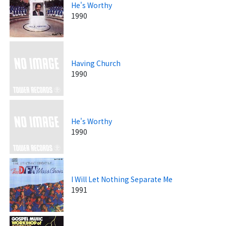
He's Worthy
1990
Having Church
1990
He's Worthy
1990
I Will Let Nothing Separate Me
1991