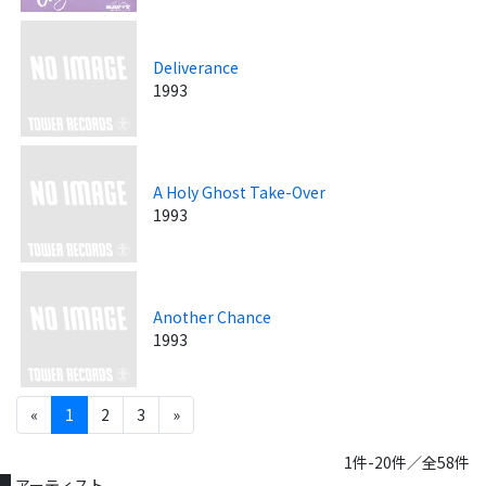
Deliverance
1993
A Holy Ghost Take-Over
1993
Another Chance
1993
«
1
2
3
»
1件-20件／全58件
アーティスト