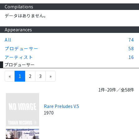
Compilations
データはありません。
Appearances
All
74
プロデューサー
58
アーティスト
16
プロデューサー
«
1
2
3
»
1件-20件／全58件
Rare Preludes V.5
1970