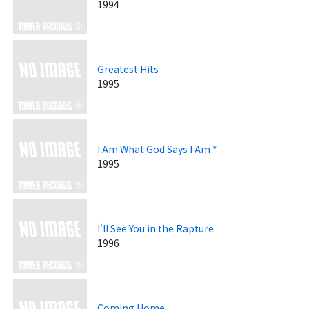
1994
Greatest Hits
1995
I Am What God Says I Am *
1995
I'll See You in the Rapture
1996
Coming Home