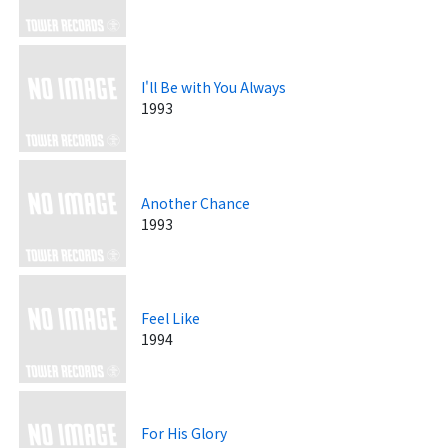
I'll Be with You Always
1993
Another Chance
1993
Feel Like
1994
For His Glory