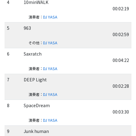
4
10minWALK
00:02:19
演奏者
：
DJ YASA
5
963
00:02:59
その他
：
DJ YASA
6
Saxratch
00:04:22
演奏者
：
DJ YASA
7
DEEP Light
00:02:28
演奏者
：
DJ YASA
8
SpaceDream
00:03:30
演奏者
：
DJ YASA
9
Junk human