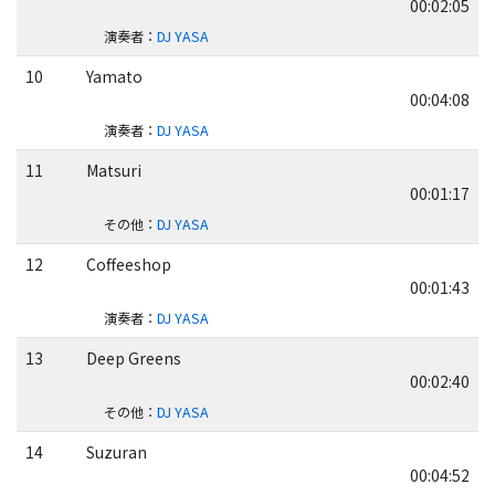
00:02:05
演奏者
：
DJ YASA
10
Yamato
00:04:08
演奏者
：
DJ YASA
11
Matsuri
00:01:17
その他
：
DJ YASA
12
Coffeeshop
00:01:43
演奏者
：
DJ YASA
13
Deep Greens
00:02:40
その他
：
DJ YASA
14
Suzuran
00:04:52