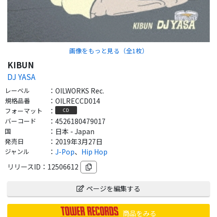
画像をもっと見る（全
1
枚）
KIBUN
DJ YASA
レーベル
：
OILWORKS Rec.
規格品番
：
OILRECCD014
フォーマット
：
CD
バーコード
：
4526180479017
国
：
日本 - Japan
発売日
：
2019年3月27日
ジャンル
：
J-Pop
、
Hip Hop
リリースID：
12506612
ページを編集する
商品をみる