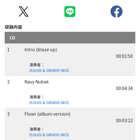
収録内容
CD
1
Intro (blaze up)
00:01:50
演奏者
：
ISSUGI & GRADIS NICE
2
Navy Nubak
00:04:34
演奏者
：
ISSUGI & GRADIS NICE
3
Flowr (album version)
00:03:22
演奏者
：
ISSUGI & GRADIS NICE