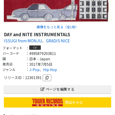
画像をもっと見る（全
1
枚）
DAY and NITE INSTRUMENTALS
ISSUGI from MONJU
、
GRADIS NICE
フォーマット
：
CD
バーコード
：
4995879203811
国
：
日本 - Japan
発売日
：
2017年7月5日
ジャンル
：
J-Pop
、
Hip Hop
リリースID：
12301391
ページを編集する
商品をみる