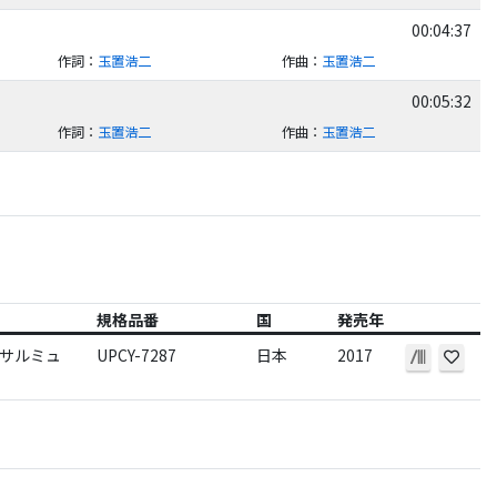
00:04:37
作詞
：
玉置浩二
作曲
：
玉置浩二
00:05:32
作詞
：
玉置浩二
作曲
：
玉置浩二
規格品番
国
発売年
サルミュ
UPCY-7287
日本
2017