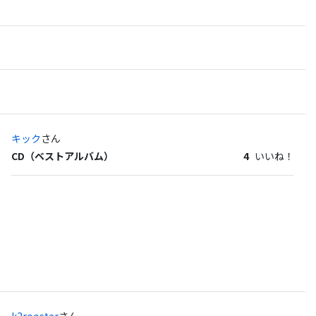
キック
さん
CD（ベストアルバム）
4
いいね！
k2roostar
さん