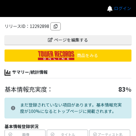
ログイン
リリースID：
12292898
ページを編集する
商品をみる
サマリー/統計情報
基本情報充実度：
83
%
まだ登録されていない項目があります。基本情報充実
度が100%になるとトップページに掲載されます。
基本情報登録状況
画像
タイトル
アーティスト名