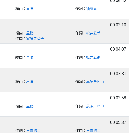
00:06:42
編曲
：
星勝
作詞
：
須藤晃
00:03:10
編曲
：
星勝
作詞
：
松井五郎
作曲
：
安藤さと子
00:04:07
編曲
：
星勝
作詞
：
松井五郎
00:03:31
編曲
：
星勝
作詞
：
黒須チヒロ
00:03:58
編曲
：
星勝
作詞
：
黒須チヒロ
00:05:37
作詞
：
玉置浩二
作曲
：
玉置浩二