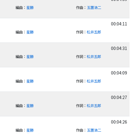
編曲
：
星勝
作曲
：
玉置浩二
00:04:11
編曲
：
星勝
作詞
：
松井五郎
00:04:31
編曲
：
星勝
作詞
：
松井五郎
00:04:09
編曲
：
星勝
作詞
：
松井五郎
00:04:27
編曲
：
星勝
作詞
：
松井五郎
00:04:26
編曲
：
星勝
作曲
：
玉置浩二