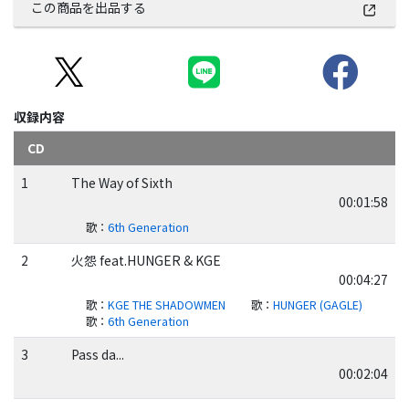
この商品を出品する
収録内容
CD
1
The Way of Sixth
00:01:58
歌
：
6th Generation
2
火怨 feat.HUNGER & KGE
00:04:27
歌
：
KGE THE SHADOWMEN
歌
：
HUNGER (GAGLE)
歌
：
6th Generation
3
Pass da...
00:02:04