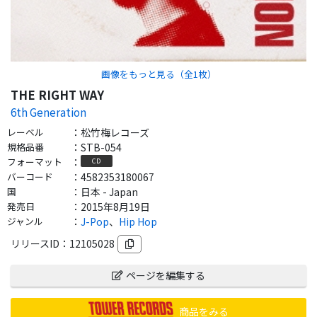
画像をもっと見る（全
1
枚）
THE RIGHT WAY
6th Generation
レーベル
：
松竹梅レコーズ
規格品番
：
STB-054
フォーマット
：
CD
バーコード
：
4582353180067
国
：
日本 - Japan
発売日
：
2015年8月19日
ジャンル
：
J-Pop
、
Hip Hop
リリースID：
12105028
ページを編集する
商品をみる