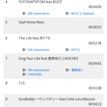
4
FUTOSHITATOKI feat.BUZZ
00:04:05
歌
：
6th Generation
歌
：
BUZZ (J-Hiphop)
5
Ojah Know Main
00:00:52
6
The Life feat.RITTO
00:02:34
歌
：
6th Generation
歌
：
RITTO
7
Sing Your Life feat.菅原信介,CHI3CHEE
00:04:41
歌
：
6th Generation
歌
：
菅原信介
歌
：
CHI3CHEE
8
T.I.E
00:01:08
9
SonBuddy ～サンバディ～ feat.Cello a.k.a.Massan
00:04:22