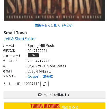
画像をもっと見る（全
1
枚）
Small Town
Jeff & Sheri Easter
レーベル
：
Spring Hill Music
規格品番
：
9042122221
フォーマット
：
CD
バーコード
：
789042122221
国
：
アメリカ - United States
発売日
：
2015年6月23日
ジャンル
：
Gospel
、
讃美歌
リリースID：
12097113
ページを編集する
商品をみる