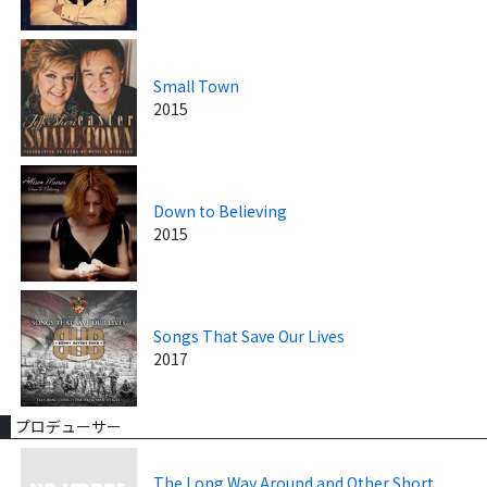
Small Town
2015
Down to Believing
2015
Songs That Save Our Lives
2017
プロデューサー
The Long Way Around and Other Short