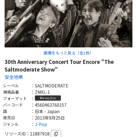
画像をもっと見る（全
1
枚）
30th Anniversary Concert Tour Encore "The
Saltmoderate Show"
安全地帯
レーベル
：
SALTMODERATE
規格品番
：
ZMXL-1
フォーマット
：
Blu-ray Disc
バーコード
：
4560463760157
国
：
日本 - Japan
発売日
：
2013年9月25日
ジャンル
：
J-Pop
リリースID：
11887918