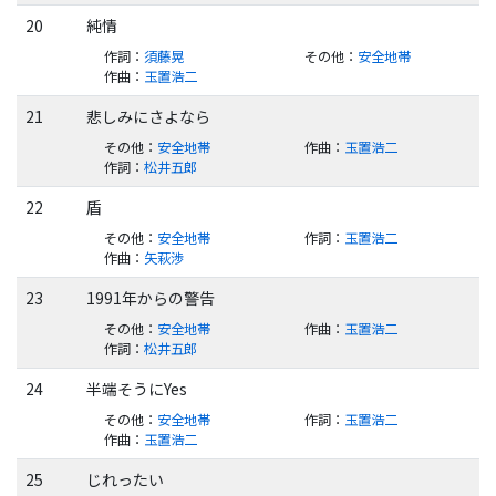
20
純情
作詞
：
須藤晃
その他
：
安全地帯
作曲
：
玉置浩二
21
悲しみにさよなら
その他
：
安全地帯
作曲
：
玉置浩二
作詞
：
松井五郎
22
盾
その他
：
安全地帯
作詞
：
玉置浩二
作曲
：
矢萩渉
23
1991年からの警告
その他
：
安全地帯
作曲
：
玉置浩二
作詞
：
松井五郎
24
半端そうにYes
その他
：
安全地帯
作詞
：
玉置浩二
作曲
：
玉置浩二
25
じれったい