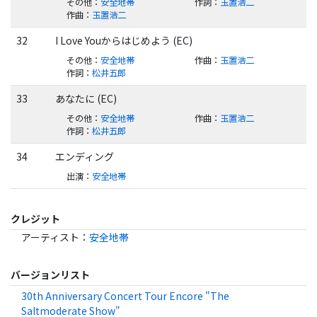
その他
：
安全地帯
作詞
：
玉置浩二
作曲
：
玉置浩二
32
I Love Youからはじめよう (EC)
その他
：
安全地帯
作曲
：
玉置浩二
作詞
：
松井五郎
33
あなたに (EC)
その他
：
安全地帯
作曲
：
玉置浩二
作詞
：
松井五郎
34
エンディング
出演
：
安全地帯
クレジット
アーティスト
：
安全地帯
バージョンリスト
30th Anniversary Concert Tour Encore "The
Saltmoderate Show"