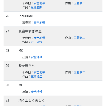
その他
：
安全地帯
作曲
：
玉置浩二
作詞
：
松井五郎
26
Interlude
演奏者
：
安全地帯
27
真夜中すぎの恋
その他
：
安全地帯
作曲
：
玉置浩二
作詞
：
井上陽水
28
MC
出演
：
安全地帯
29
愛を鳴らせ
その他
：
安全地帯
作詞
：
玉置浩二
作曲
：
玉置浩二
30
MC
出演
：
安全地帯
31
清く正しく美しく