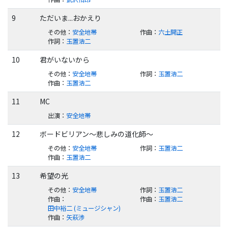
9
ただいま...おかえり
その他
：
安全地帯
作曲
：
六土開正
作詞
：
玉置浩二
10
君がいないから
その他
：
安全地帯
作詞
：
玉置浩二
作曲
：
玉置浩二
11
MC
出演
：
安全地帯
12
ボードビリアン～悲しみの道化師～
その他
：
安全地帯
作詞
：
玉置浩二
作曲
：
玉置浩二
13
希望の光
その他
：
安全地帯
作詞
：
玉置浩二
作曲
：
作曲
：
玉置浩二
田中裕二 (ミュージシャン)
作曲
：
矢萩渉