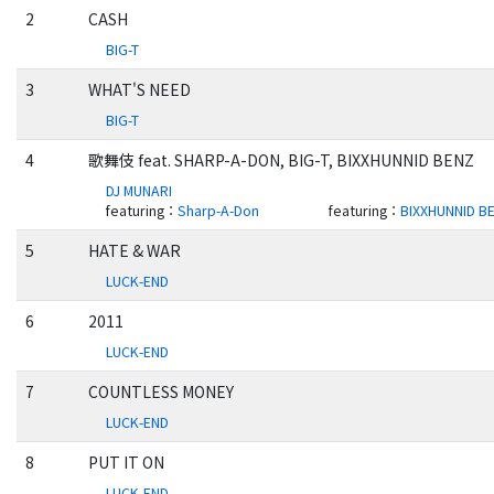
2
CASH
BIG-T
3
WHAT'S NEED
BIG-T
4
歌舞伎 feat. SHARP-A-DON, BIG-T, BIXXHUNNID BENZ
DJ MUNARI
featuring
：
Sharp-A-Don
featuring
：
BIXXHUNNID B
5
HATE & WAR
LUCK-END
6
2011
LUCK-END
7
COUNTLESS MONEY
LUCK-END
8
PUT IT ON
LUCK-END