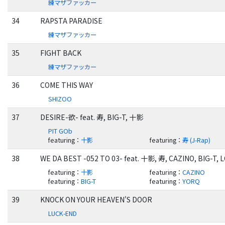
練マザファッカー
34
RAPSTA PARADISE
練マザファッカー
35
FIGHT BACK
練マザファッカー
36
COME THIS WAY
SHIZOO
37
DESIRE-欲- feat. 寿, BIG-T, 十影
PIT GOb
featuring
：
十影
featuring
：
寿 (J-Rap)
38
WE DA BEST -052 TO 03- feat. 十影, 寿, CAZINO, BIG-T, 
featuring
：
十影
featuring
：
CAZINO
featuring
：
BIG-T
featuring
：
YORQ
39
KNOCK ON YOUR HEAVEN'S DOOR
LUCK-END