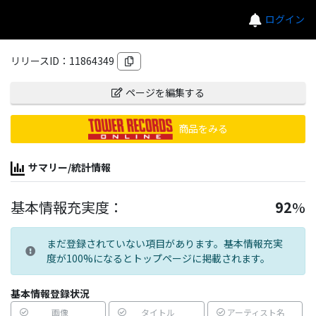
ログイン
リリースID：
11864349
ページを編集する
商品をみる
サマリー/統計情報
基本情報充実度：
92
%
まだ登録されていない項目があります。基本情報充実
度が100%になるとトップページに掲載されます。
基本情報登録状況
画像
タイトル
アーティスト名