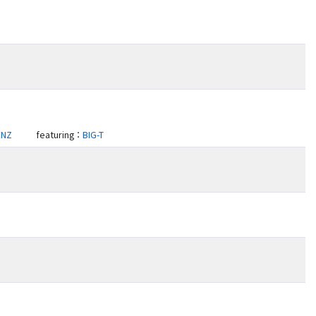
ENZ
featuring
：
BIG-T