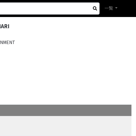
一覧
NARI
INMENT