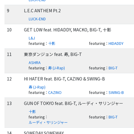
9
L.E.C ANTHEM Pt.2
LUCK-END
10
GET LOW feat. HIDADDY, MACKO, BIG-T, 十影
L&J
featuring
：
十影
featuring
：
HIDADDY
11
東京ダンジョン feat. 寿, BIG-T
ASHRA
featuring
：
寿 (J-Rap)
featuring
：
BIG-T
12
HI HATER feat. BIG-T, CAZINO & SWING-B
寿 (J-Rap)
featuring
：
CAZINO
featuring
：
SWING-B
13
GUN OF TOKYO feat. BIG-T, ルーディ・サリンジャー
十影
featuring
：
featuring
：
BIG-T
ルーディ・サリンジャー
14
SOMEDAY SOMEWAY