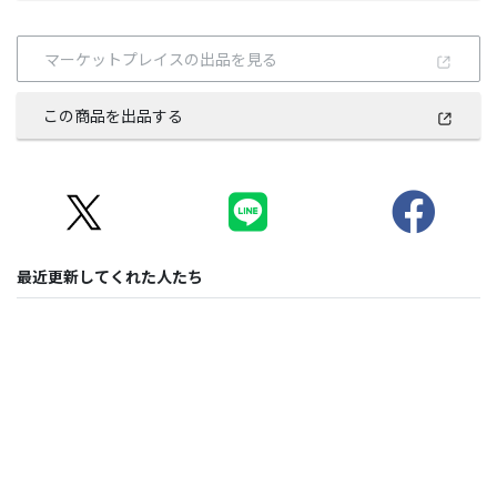
マーケットプレイスの出品を見る
この商品を出品する
最近更新してくれた人たち