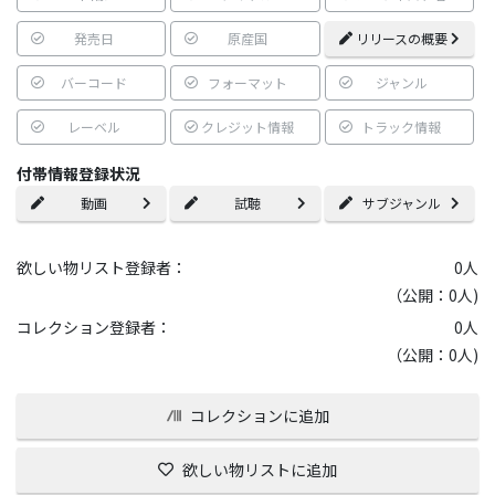
発売日
原産国
リリースの概要
バーコード
フォーマット
ジャンル
レーベル
クレジット情報
トラック情報
付帯情報登録状況
動画
試聴
サブジャンル
欲しい物リスト登録者：
0
人
（公開：0人)
コレクション登録者：
0
人
（公開：0人)
コレクションに追加
欲しい物リストに追加