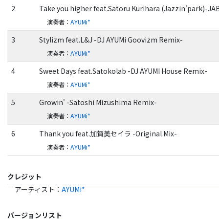
2
Take you higher feat.Satoru Kurihara (Jazzin'park)-
演奏者
：
AYUMi*
3
Stylizm feat.L&J -DJ AYUMi Goovizm Remix-
演奏者
：
AYUMi*
4
Sweet Days feat.Satokolab -DJ AYUMI House Remix-
演奏者
：
AYUMi*
5
Growin' -Satoshi Mizushima Remix-
演奏者
：
AYUMi*
6
Thank you feat.加賀美セイラ -Original Mix-
演奏者
：
AYUMi*
クレジット
アーティスト
：
AYUMi*
バージョンリスト