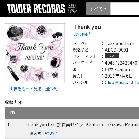
すべて
Thank you
AYUMi*
レーベル
：
Toss and Turn
規格品番
：
ABCD-0001
フォーマット
：
CD
バーコード
：
4948722429470
国
：
日本 - Japan
発売日
：
2011年7月6日
ジャンル
：
Club Music
、
J-P
画像をもっと見る（全
1
枚）
収録内容
CD
1
Thank you feat.加賀美セイラ -Kentaro Takizawa Remix
演奏者
：
AYUMi*