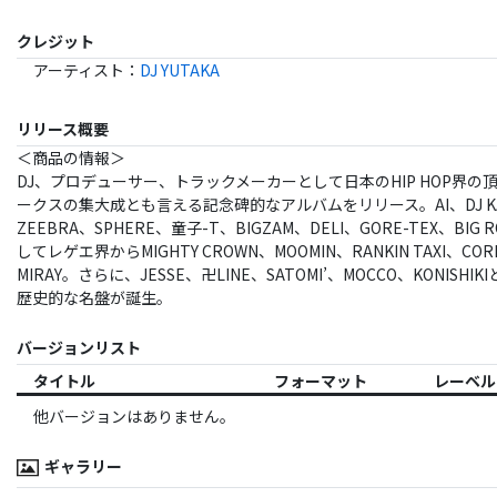
クレジット
アーティスト
：
DJ YUTAKA
リリース概要
＜商品の情報＞
DJ、プロデューサー、トラックメーカーとして日本のHIP HOP界の頂
ークスの集大成とも言える記念碑的なアルバムをリリース。AI、DJ 
ZEEBRA、SPHERE、童子-T、BIGZAM、DELI、GORE-TEX、BIG R
してレゲエ界からMIGHTY CROWN、MOOMIN、RANKIN TAXI、CORN 
MIRAY。さらに、JESSE、卍LINE、SATOMI’、MOCCO、KONI
歴史的な名盤が誕生。
バージョンリスト
タイトル
フォーマット
レーベル
他バージョンはありません。
ギャラリー