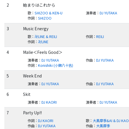
2
始まりはこれから
歌
：
SHIZOO & KEN-U
演奏者
：
DJ YUTAKA
作詞
：
SHIZOO
3
Music Energy
歌
：
卍LINE & REILI
作詞
：
REILI
作詞
：
卍LINE
4
Malie＜Feels Good＞
演奏者
：
DJ YUTAKA
作曲
：
DJ YUTAKA
作詞
：
Konishiki (小錦八十吉)
5
Week End
演奏者
：
DJ YUTAKA
作曲
：
DJ YUTAKA
6
Skit
演奏者
：
DJ KAORI
演奏者
：
DJ YUTAKA
7
Party Up!!
作詞
：
DJ KAORI
歌
：
大黒摩季&AI & DJ KAO
作曲
：
DJ YUTAKA
作曲
：
大黒摩季