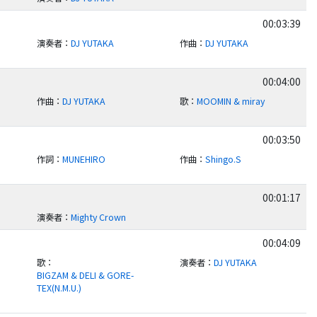
00:03:39
演奏者
：
DJ YUTAKA
作曲
：
DJ YUTAKA
00:04:00
作曲
：
DJ YUTAKA
歌
：
MOOMIN & miray
00:03:50
作詞
：
MUNEHIRO
作曲
：
Shingo.S
00:01:17
演奏者
：
Mighty Crown
00:04:09
歌
：
演奏者
：
DJ YUTAKA
BIGZAM & DELI & GORE-
TEX(N.M.U.)