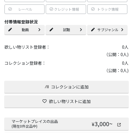
レーベル
クレジット情報
トラック情報
付帯情報登録状況
動画
試聴
サブジャンル
欲しい物リスト登録者：
0
人
（公開：0人)
コレクション登録者：
0
人
（公開：0人)
コレクションに追加
欲しい物リストに追加
マーケットプレイスの出品
3,000
~
¥
(現在
0
件出品中)