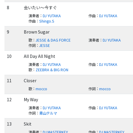
8
会いたい～今すぐ
演奏者
：
DJ YUTAKA
作曲
：
DJ YUTAKA
作曲
：
Shingo.S
9
Brown Sugar
歌
：
JESSE & DAG FORCE
演奏者
：
DJ YUTAKA
作詞
：
JESSE
10
All Day All Night
演奏者
：
DJ YUTAKA
作曲
：
DJ YUTAKA
歌
：
ZEEBRA & BIG RON
11
Closer
歌
：
mocco
作詞
：
mocco
12
My Way
演奏者
：
DJ YUTAKA
作曲
：
DJ YUTAKA
作詞
：
青山テルマ
13
Skit
演奏者
：
DJ MASTERKEY
作曲
：
DJ MASTERKEY