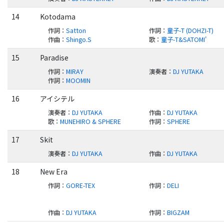
14
Kotodama
作詞
：
Satton
作詞
：
童子-T (DOHZI-T)
作曲
：
Shingo.S
歌
：
童子-T&SATOMI'
15
Paradise
作詞
：
MIRAY
演奏者
：
DJ YUTAKA
作詞
：
MOOMIN
16
アイシテル
演奏者
：
DJ YUTAKA
作曲
：
DJ YUTAKA
歌
：
MUNEHIRO & SPHERE
作詞
：
SPHERE
17
Skit
演奏者
：
DJ YUTAKA
作曲
：
DJ YUTAKA
18
New Era
作詞
：
GORE-TEX
作詞
：
DELI
作曲
：
DJ YUTAKA
作詞
：
BIGZAM