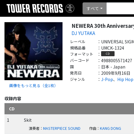
すべて
NEWERA 30th Anniversar
DJ YUTAKA
レーベル
：
UNIVERSAL SIG
規格品番
：
UMCK-1324
フォーマット
：
CD
バーコード
：
4988005571427
国
：
日本 - Japan
発売日
：
2009年9月16日
ジャンル
：
J-Pop
、
Hip Hop
画像をもっと見る（全
1
枚）
収録内容
CD
1
Skit
演奏者
：
MASTERPIECE SOUND
作曲
：
KANG DONG