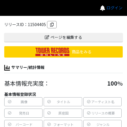
ログイン
リリースID：
11504405
ページを編集する
商品をみる
サマリー/統計情報
基本情報充実度：
100
%
基本情報登録状況
画像
タイトル
アーティスト名
発売日
原産国
リリースの概要
バーコード
フォーマット
ジャンル