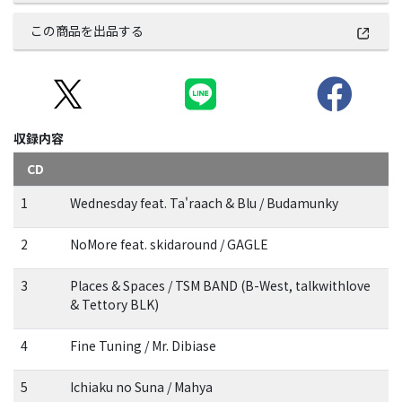
この商品を出品する
収録内容
CD
1
Wednesday feat. Ta'raach & Blu / Budamunky
2
NoMore feat. skidaround / GAGLE
3
Places & Spaces / TSM BAND (B-West, talkwithlove
& Tettory BLK)
4
Fine Tuning / Mr. Dibiase
5
Ichiaku no Suna / Mahya