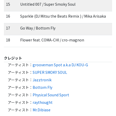
15
Untitled 007 / Super Smoky Soul
16
Sparkle (DJ Mitsu the Beats Remix ) / Mika Arisaka
17
Go Way / Bottom Fly
18
Flower feat. COMA-CHI / cro-magnon
クレジット
アーティスト
：
grooveman Spot a.k.a DJ KOU-G
アーティスト
：
SUPER SMOKY SOUL
アーティスト
：
Jazztronik
アーティスト
：
Bottom Fly
アーティスト
：
Physical Sound Sport
アーティスト
：
raythought
アーティスト
：
Mr.Dibiase