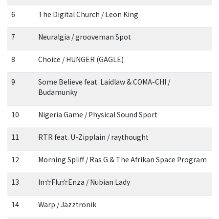
6
The Digital Church / Leon King
7
Neuralgia / grooveman Spot
8
Choice / HUNGER (GAGLE)
9
Some Believe feat. Laidlaw & COMA-CHI /
Budamunky
10
Nigeria Game / Physical Sound Sport
11
RTR feat. U-Zipplain / raythought
12
Morning Spliff / Ras G & The Afrikan Space Program
13
In☆Flu☆Enza / Nubian Lady
14
Warp / Jazztronik