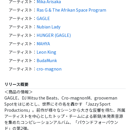
アーティスト
：
Mika Arisaka
アーティスト
：
Ras G & The Afrikan Space Program
アーティスト
：
GAGLE
アーティスト
：
Nubian Lady
アーティスト
：
HUNGER (GAGLE)
アーティスト
：
MAHYA
アーティスト
：
Leon King
アーティスト
：
BudaMunk
アーティスト
：
cro-magnon
リリース概要
＜商品の情報＞
GAGLE、DJ Mitsu the Beats、Cro-magnonM、grooveman
Spotをはじめとし、世界にその名を轟かす 「Jazzy Sport
Productions」。前作が様々なシーンから大きな反響を得た、所属
アーティストを中心としたトップ・チームによる新録/未発表音源
を集めたコンピレーションアルバム、「パウンドフォーパウン
ド」の第2弾。