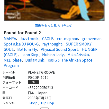
画像をもっと見る（全
1
枚）
Pound for Pound 2
MAHYA
、
Jazztronik
、
GAGLE
、
cro-magnon
、
grooveman
Spot a.k.a DJ KOU-G
、
raythought
、
SUPER SMOKY
SOUL
、
Bottom Fly
、
Physical Sound Sport
、
HUNGER
(GAGLE)
、
Leon King
、
Nubian Lady
、
Mika Arisaka
、
Mr.Dibiase
、
BudaMunk
、
Ras G & The Afrikan Space
Program
レーベル
：
PLANETGROOVE
規格品番
：
PGCDK-1012
フォーマット
：
CD
バーコード
：
4582202050213
国
：
日本 - Japan
発売日
：
2008年7月23日
ジャンル
：
J-Pop
、
Hip Hop