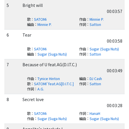
5
Bright will
00:03:57
歌
：
SATOMi
作曲
：
Minnie P.
編曲
：
Minnie P.
作詞
：
Satton
6
Tear
00:03:58
歌
：
SATOMi
作曲
：
Sugar (Suga Nuts)
編曲
：
Sugar (Suga Nuts)
作詞
：
Satton
7
Because of U feat.AG(D.I.T.C.)
00:03:49
作曲
：
Tynice Hinton
編曲
：
DJ Cash
歌
：
SATOMI' feat.AG[D.I.T.C.]
作詞
：
Satton
作詞
：
A.G.
8
Secret love
00:03:28
歌
：
SATOMi
作詞
：
HanaH
作曲
：
Sugar (Suga Nuts)
編曲
：
Sugar (Suga Nuts)
9
Angelite's interlude I