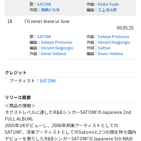
歌
：
SATOMi
作曲
：
Reika Yuuki
作詞
：
岡嶋かな多
編曲
：
江上浩太郎
18
I'll never leave ur love
00:05:25
歌
：
SATOMi
作曲
：
Selwyn Pretorius
編曲
：
Selwyn Pretorius
作曲
：
Vincent Degiorgio
編曲
：
Vincent Degiorgio
作詞
：
Satton
作曲
：
Davor Vulama
編曲
：
Davor Vulama
クレジット
アーティスト
：
SATOMi
リリース概要
＜商品の情報＞
ネクストレベルに達したR&BシンガーSATOMI’のJapanese 2nd
FULL ALBUM。
2005年UKデビューし、2006年邦楽アーティストとしての
SATOMI’、洋楽アーティストとしてのSatomiと2つの顔を持ち国内
デビューを果たしたR&BシンガーSATOMI’のJapanese 5th MAXI