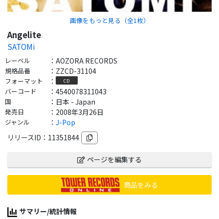
画像をもっと見る（全
1
枚）
Angelite
SATOMi
レーベル
：
AOZORA RECORDS
規格品番
：
ZZCD-31104
フォーマット
：
CD
バーコード
：
4540078311043
国
：
日本 - Japan
発売日
：
2008年3月26日
ジャンル
：
J-Pop
リリースID：
11351844
ページを編集する
商品をみる
サマリー/統計情報