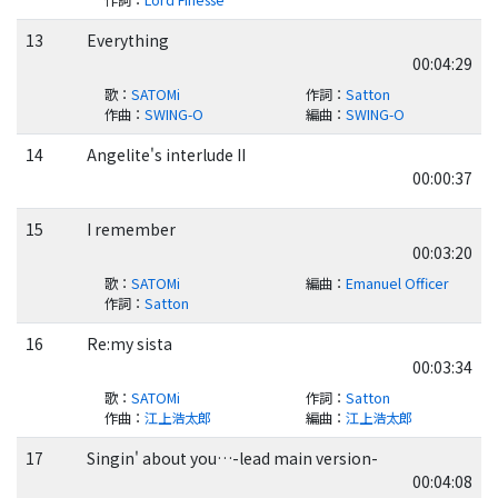
13
Everything
00:04:29
歌
：
SATOMi
作詞
：
Satton
作曲
：
SWING-O
編曲
：
SWING-O
14
Angelite's interlude II
00:00:37
15
I remember
00:03:20
歌
：
SATOMi
編曲
：
Emanuel Officer
作詞
：
Satton
16
Re:my sista
00:03:34
歌
：
SATOMi
作詞
：
Satton
作曲
：
江上浩太郎
編曲
：
江上浩太郎
17
Singin' about you…-lead main version-
00:04:08