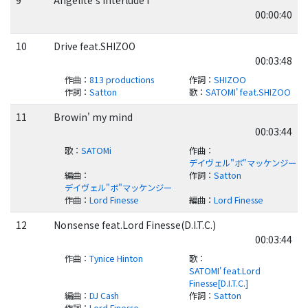
00:00:40
10
Drive feat.SHIZOO
00:03:48
作曲
：
813 productions
作詞
：
SHIZOO
作詞
：
Satton
歌
：
SATOMI' feat.SHIZOO
11
Browin' my mind
00:03:44
歌
：
SATOMi
作曲
：
デイヴェル"ボ"マッケンジー
編曲
：
作詞
：
Satton
デイヴェル"ボ"マッケンジー
作曲
：
Lord Finesse
編曲
：
Lord Finesse
12
Nonsense feat.Lord Finesse(D.I.T.C.)
00:03:44
作曲
：
Tynice Hinton
歌
：
SATOMI' feat.Lord
Finesse[D.I.T.C.]
編曲
：
DJ Cash
作詞
：
Satton
作詞
：
Lord Finesse