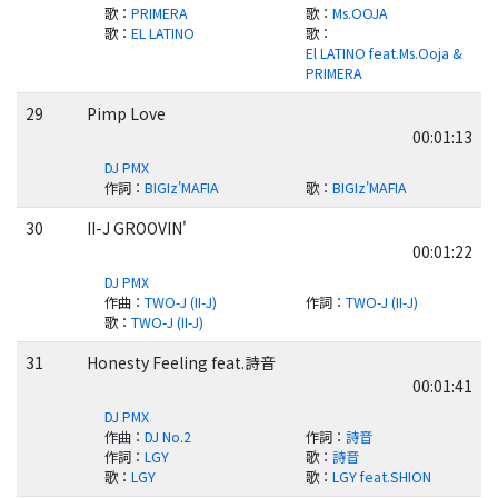
歌
：
PRIMERA
歌
：
Ms.OOJA
歌
：
EL LATINO
歌
：
El LATINO feat.Ms.Ooja &
PRIMERA
29
Pimp Love
00:01:13
DJ PMX
作詞
：
BIGIz'MAFIA
歌
：
BIGIz'MAFIA
30
II-J GROOVIN'
00:01:22
DJ PMX
作曲
：
TWO-J (II-J)
作詞
：
TWO-J (II-J)
歌
：
TWO-J (II-J)
31
Honesty Feeling feat.詩音
00:01:41
DJ PMX
作曲
：
DJ No.2
作詞
：
詩音
作詞
：
LGY
歌
：
詩音
歌
：
LGY
歌
：
LGY feat.SHION