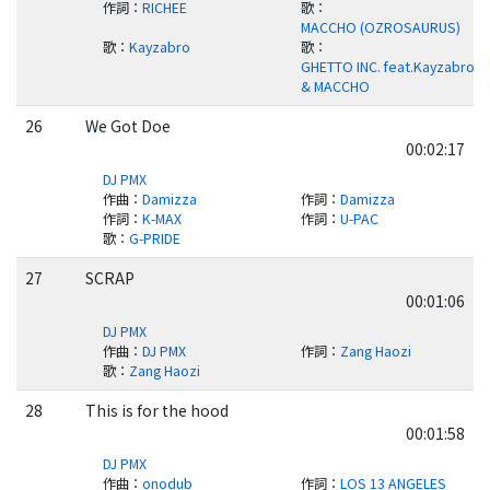
作詞
：
RICHEE
歌
：
MACCHO (OZROSAURUS)
歌
：
Kayzabro
歌
：
GHETTO INC. feat.Kayzabro
& MACCHO
26
We Got Doe
00:02:17
DJ PMX
作曲
：
Damizza
作詞
：
Damizza
作詞
：
K-MAX
作詞
：
U-PAC
歌
：
G-PRIDE
27
SCRAP
00:01:06
DJ PMX
作曲
：
DJ PMX
作詞
：
Zang Haozi
歌
：
Zang Haozi
28
This is for the hood
00:01:58
DJ PMX
作曲
：
onodub
作詞
：
LOS 13 ANGELES