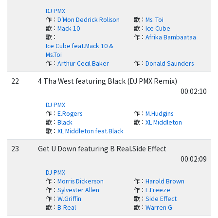
DJ PMX
作
：
D'Mon Dedrick Rolison
歌
：
Ms. Toi
歌
：
Mack 10
歌
：
Ice Cube
歌
：
作
：
Afrika Bambaataa
Ice Cube feat.Mack 10 &
Ms.Toi
作
：
Arthur Cecil Baker
作
：
Donald Saunders
22
4 Tha West featuring Black (DJ PMX Remix)
00:02:10
DJ PMX
作
：
E.Rogers
作
：
M.Hudgins
歌
：
Black
歌
：
XL Middleton
歌
：
XL Middleton feat.Black
23
Get U Down featuring B Real.Side Effect
00:02:09
DJ PMX
作
：
Morris Dickerson
作
：
Harold Brown
作
：
Sylvester Allen
作
：
L.Freeze
作
：
W.Griffin
歌
：
Side Effect
歌
：
B-Real
歌
：
Warren G