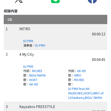
収録内容
CD
1
INTRO
00:00:12
DJ PMX
演奏者
：
DJ PMX
2
4 My City
00:04:45
DJ PMX
作詞
：
RICHEE
作詞
：
AK-69
歌
：
BIGIz'MAFIA
歌
：
HIRO
歌
：
HOKT
歌
：
RICHEE
歌
：
AK-69
歌
：
DJ PMX feat.AK-
69,RICHEE,HOKT,HIRO of
LGYankees,BIGIz' MAFIA
3
Kayzabro FREESTYLE