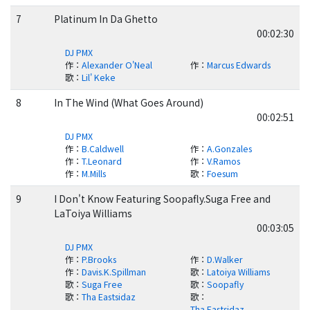
7
Platinum In Da Ghetto
00:02:30
DJ PMX
作
：
Alexander O'Neal
作
：
Marcus Edwards
歌
：
Lil' Keke
8
In The Wind (What Goes Around)
00:02:51
DJ PMX
作
：
B.Caldwell
作
：
A.Gonzales
作
：
T.Leonard
作
：
V.Ramos
作
：
M.Mills
歌
：
Foesum
9
I Don't Know Featuring Soopafly.Suga Free and
LaToiya Williams
00:03:05
DJ PMX
作
：
P.Brooks
作
：
D.Walker
作
：
Davis.K.Spillman
歌
：
Latoiya Williams
歌
：
Suga Free
歌
：
Soopafly
歌
：
Tha Eastsidaz
歌
：
Tha Eastsidaz