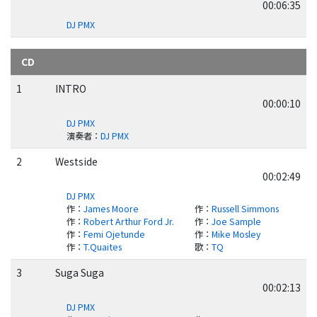
00:06:35
DJ PMX
CD
1
INTRO
00:00:10
DJ PMX
演奏者
：
DJ PMX
2
Westside
00:02:49
DJ PMX
作
：
James Moore
作
：
Russell Simmons
作
：
Robert Arthur Ford Jr.
作
：
Joe Sample
作
：
Femi Ojetunde
作
：
Mike Mosley
作
：
T.Quaites
歌
：
TQ
3
Suga Suga
00:02:13
DJ PMX