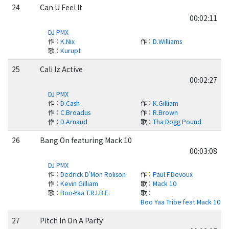
24
Can U Feel It
00:02:11
DJ PMX
作
：
K.Nix
作
：
D.Williams
歌
：
Kurupt
25
Cali Iz Active
00:02:27
DJ PMX
作
：
D.Cash
作
：
K.Gilliam
作
：
C.Broadus
作
：
R.Brown
作
：
D.Arnaud
歌
：
Tha Dogg Pound
26
Bang On featuring Mack 10
00:03:08
DJ PMX
作
：
Dedrick D'Mon Rolison
作
：
Paul F.Devoux
作
：
Kevin Gilliam
歌
：
Mack 10
歌
：
Boo-Yaa T.R.I.B.E.
歌
：
Boo Yaa Tribe feat.Mack 10
27
Pitch In On A Party