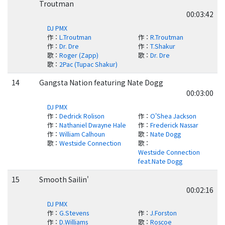
Troutman
00:03:42
DJ PMX
作
：
L.Troutman
作
：
R.Troutman
作
：
Dr. Dre
作
：
T.Shakur
歌
：
Roger (Zapp)
歌
：
Dr. Dre
歌
：
2Pac (Tupac Shakur)
14
Gangsta Nation featuring Nate Dogg
00:03:00
DJ PMX
作
：
Dedrick Rolison
作
：
O'Shea Jackson
作
：
Nathaniel Dwayne Hale
作
：
Frederick Nassar
作
：
William Calhoun
歌
：
Nate Dogg
歌
：
Westside Connection
歌
：
Westside Connection
feat.Nate Dogg
15
Smooth Sailin'
00:02:16
DJ PMX
作
：
G.Stevens
作
：
J.Forston
作
：
D.Williams
歌
：
Roscoe