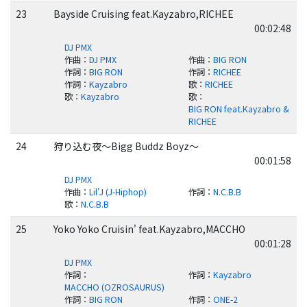
23
Bayside Cruising feat.Kayzabro,RICHEE
00:02:48
DJ PMX
作曲
：
DJ PMX
作曲
：
BIG RON
作詞
：
BIG RON
作詞
：
RICHEE
作詞
：
Kayzabro
歌
：
RICHEE
歌
：
Kayzabro
歌
：
BIG RON feat.Kayzabro &
RICHEE
24
狩り込む夜～Bigg Buddz Boyz～
00:01:58
DJ PMX
作曲
：
Lil'J (J-Hiphop)
作詞
：
N.C.B.B
歌
：
N.C.B.B
25
Yoko Yoko Cruisin' feat.Kayzabro,MACCHO
00:01:28
DJ PMX
作詞
：
作詞
：
Kayzabro
MACCHO (OZROSAURUS)
作詞
：
BIG RON
作詞
：
ONE-2