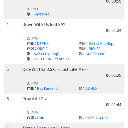
00:00:55
DJ PMX
歌
：
Kayzabro
4
Down With Us feat.SAY
00:01:34
DJ PMX
作曲
：
DJ PMX
作詞
：
SAY (J-Hip Hop)
作詞
：
ONE-2
作詞
：
RICHEE
歌
：
SAY (J-Hip Hop)
歌
：
GHETTO INC.
歌
：
GHETTO INC. feat.SAY
5
Ride Wit tha D.S.C.～Just Like Me～
00:01:25
DJ PMX
作曲
：
Ray Parker Jr.
歌
：
DS 455
6
Pray 4 All G'z
00:01:44
DJ PMX
作詞
：
CMD
歌
：
DAZZLE 4 LIFE