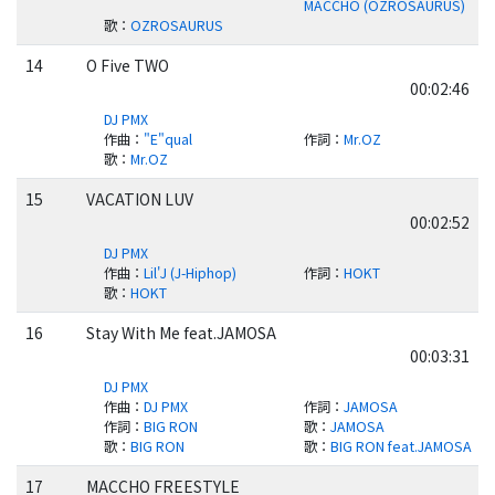
MACCHO (OZROSAURUS)
歌
：
OZROSAURUS
14
O Five TWO
00:02:46
DJ PMX
作曲
：
"E"qual
作詞
：
Mr.OZ
歌
：
Mr.OZ
15
VACATION LUV
00:02:52
DJ PMX
作曲
：
Lil'J (J-Hiphop)
作詞
：
HOKT
歌
：
HOKT
16
Stay With Me feat.JAMOSA
00:03:31
DJ PMX
作曲
：
DJ PMX
作詞
：
JAMOSA
作詞
：
BIG RON
歌
：
JAMOSA
歌
：
BIG RON
歌
：
BIG RON feat.JAMOSA
17
MACCHO FREESTYLE