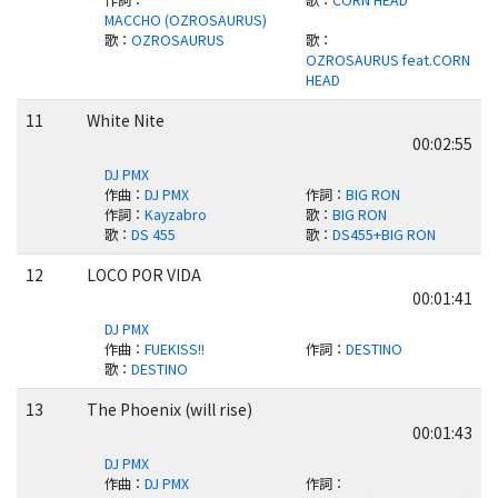
作詞
：
歌
：
CORN HEAD
MACCHO (OZROSAURUS)
歌
：
OZROSAURUS
歌
：
OZROSAURUS feat.CORN
HEAD
11
White Nite
00:02:55
DJ PMX
作曲
：
DJ PMX
作詞
：
BIG RON
作詞
：
Kayzabro
歌
：
BIG RON
歌
：
DS 455
歌
：
DS455+BIG RON
12
LOCO POR VIDA
00:01:41
DJ PMX
作曲
：
FUEKISS!!
作詞
：
DESTINO
歌
：
DESTINO
13
The Phoenix (will rise)
00:01:43
DJ PMX
作曲
：
DJ PMX
作詞
：