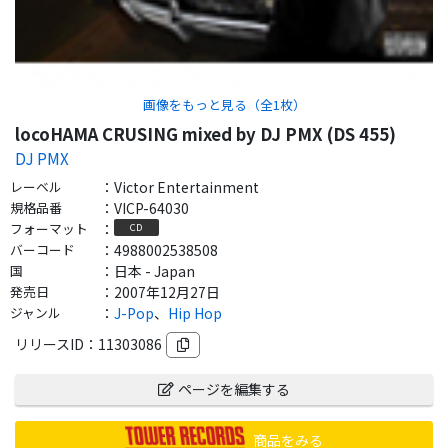
画像をもっと見る（全
1
枚）
locoHAMA CRUSING mixed by DJ PMX (DS 455)
DJ PMX
レーベル
：
Victor Entertainment
規格品番
：
VICP-64030
フォーマット
：
CD
バーコード
：
4988002538508
国
：
日本 - Japan
発売日
：
2007年12月27日
ジャンル
：
J-Pop
、
Hip Hop
リリースID：
11303086
ページを編集する
商品をみる