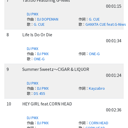
7
Tattoo Featuring G-Niws
00:01:15
DJ PMX
作曲
：
DJ DOPEMAN
作詞
：
G. CUE
歌
：
G. CUE
歌
：
GANXTA CUE feat.G-Niws
8
Life Is Do Or Die
00:01:34
DJ PMX
作曲
：
DJ PMX
作詞
：
ONE-G
歌
：
ONE-G
9
Summer Sweetz～CIGAR & LIQUOR
00:01:24
DJ PMX
作曲
：
DJ PMX
作詞
：
Kayzabro
歌
：
DS 455
10
HEY GIRL feat.CORN HEAD
00:02:36
DJ PMX
作曲
：
DJ PMX
作詞
：
CORN HEAD