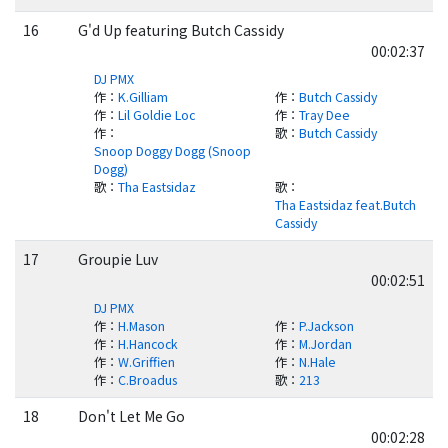
16
G'd Up featuring Butch Cassidy
00:02:37
DJ PMX
作
：
K.Gilliam
作
：
Butch Cassidy
作
：
Lil Goldie Loc
作
：
Tray Dee
作
：
歌
：
Butch Cassidy
Snoop Doggy Dogg (Snoop
Dogg)
歌
：
Tha Eastsidaz
歌
：
Tha Eastsidaz feat.Butch
Cassidy
17
Groupie Luv
00:02:51
DJ PMX
作
：
H.Mason
作
：
P.Jackson
作
：
H.Hancock
作
：
M.Jordan
作
：
W.Griffien
作
：
N.Hale
作
：
C.Broadus
歌
：
213
18
Don't Let Me Go
00:02:28