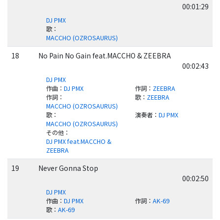
00:01:29
DJ PMX
歌
：
MACCHO (OZROSAURUS)
18
No Pain No Gain feat.MACCHO & ZEEBRA
00:02:43
DJ PMX
作曲
：
DJ PMX
作詞
：
ZEEBRA
作詞
：
歌
：
ZEEBRA
MACCHO (OZROSAURUS)
歌
：
演奏者
：
DJ PMX
MACCHO (OZROSAURUS)
その他
：
DJ PMX feat.MACCHO &
ZEEBRA
19
Never Gonna Stop
00:02:50
DJ PMX
作曲
：
DJ PMX
作詞
：
AK-69
歌
：
AK-69