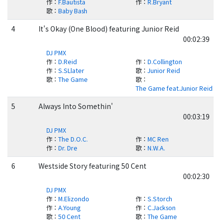
作
：
F.Bautista
作
：
R.Bryant
歌
：
Baby Bash
4
It's Okay (One Blood) featuring Junior Reid
00:02:39
DJ PMX
作
：
D.Reid
作
：
D.Collington
作
：
S.SLlater
歌
：
Junior Reid
歌
：
The Game
歌
：
The Game feat.Junior Reid
5
Always Into Somethin'
00:03:19
DJ PMX
作
：
The D.O.C.
作
：
MC Ren
作
：
Dr. Dre
歌
：
N.W.A.
6
Westside Story featuring 50 Cent
00:02:30
DJ PMX
作
：
M.Elizondo
作
：
S.Storch
作
：
A.Young
作
：
C.Jackson
歌
：
50 Cent
歌
：
The Game