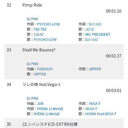
32
Pimp Ride
00:01:10
DJ PMX
作詞
：
PSYCHO-LOW
作詞
：
DJ☆GO
歌
：
TEE TEE
歌
：
JO-G
歌
：
CALIO
歌
：
MIC PRESIDENT
歌
：
PSYCHO-LOW
歌
：
DJ☆GO
33
Shall We Bounce?
00:01:27
DJ PMX
作曲
：
FUEKISS!!
作詞
：
GIPPER
歌
：
GIPPER
34
ツレの唄 feat.Vega-t
00:03:01
DJ PMX
作曲
：
JUN
作詞
：
VEGA-T
作詞
：
HYENA (J-Metal)
歌
：
VEGA-T
歌
：
HYENA (J-Metal)
歌
：
HYENA feat.VEGA-T
35
(エンハンスド)CD-EXTRA仕様