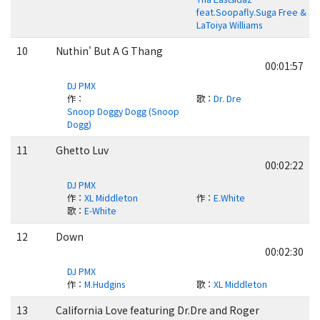
feat.Soopafly.Suga Free &
LaToiya Williams
10
Nuthin' But A G Thang
00:01:57
DJ PMX
作
：
歌
：
Dr. Dre
Snoop Doggy Dogg (Snoop
Dogg)
11
Ghetto Luv
00:02:22
DJ PMX
作
：
XL Middleton
作
：
E.White
歌
：
E-White
12
Down
00:02:30
DJ PMX
作
：
M.Hudgins
歌
：
XL Middleton
13
California Love featuring Dr.Dre and Roger