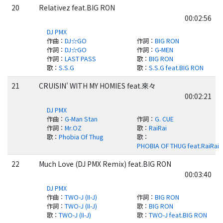
20
Relativez feat.BIG RON
00:02:56
DJ PMX
作曲
：
DJ☆GO
作詞
：
BIG RON
作詞
：
DJ☆GO
作詞
：
G-MEN
作詞
：
LAST PASS
歌
：
BIG RON
歌
：
S.S.G
歌
：
S.S.G feat.BIG RON
21
CRUISIN' WITH MY HOMIES feat.來々
00:02:21
DJ PMX
作曲
：
G-Man Stan
作詞
：
G. CUE
作詞
：
Mr.OZ
歌
：
RaiRai
歌
：
Phobia Of Thug
歌
：
PHOBIA OF THUG feat.RaiRai
22
Much Love (DJ PMX Remix) feat.BIG RON
00:03:40
DJ PMX
作曲
：
TWO-J (II-J)
作詞
：
BIG RON
作詞
：
TWO-J (II-J)
歌
：
BIG RON
歌
：
TWO-J (II-J)
歌
：
TWO-J feat.BIG RON