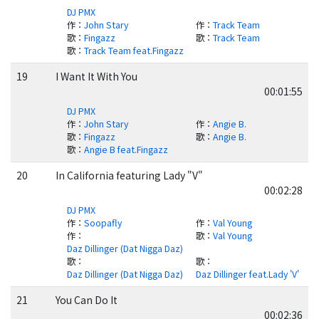
DJ PMX
作
：
John Stary
作
：
Track Team
歌
：
Fingazz
歌
：
Track Team
歌
：
Track Team feat.Fingazz
19
I Want It With You
00:01:55
DJ PMX
作
：
John Stary
作
：
Angie B.
歌
：
Fingazz
歌
：
Angie B.
歌
：
Angie B feat.Fingazz
20
In California featuring Lady "V"
00:02:28
DJ PMX
作
：
Soopafly
作
：
Val Young
作
：
歌
：
Val Young
Daz Dillinger (Dat Nigga Daz)
歌
：
歌
：
Daz Dillinger (Dat Nigga Daz)
Daz Dillinger feat.Lady 'V'
21
You Can Do It
00:02:36