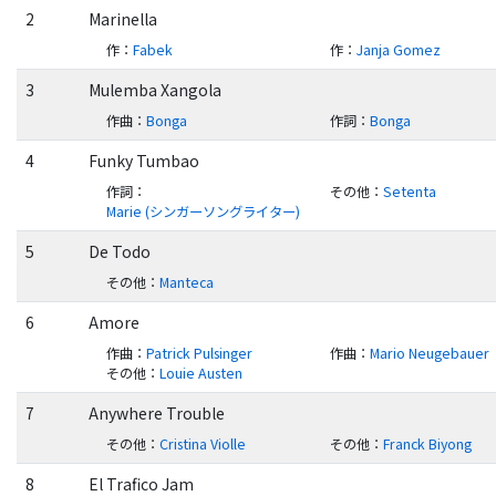
2
Marinella
作
：
Fabek
作
：
Janja Gomez
3
Mulemba Xangola
作曲
：
Bonga
作詞
：
Bonga
4
Funky Tumbao
作詞
：
その他
：
Setenta
Marie (シンガーソングライター)
5
De Todo
その他
：
Manteca
6
Amore
作曲
：
Patrick Pulsinger
作曲
：
Mario Neugebauer
その他
：
Louie Austen
7
Anywhere Trouble
その他
：
Cristina Violle
その他
：
Franck Biyong
8
El Trafico Jam