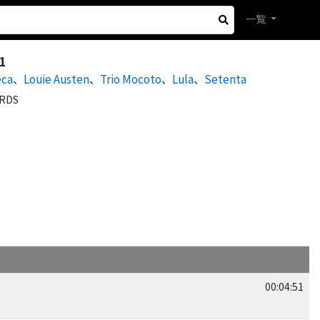
一覧
.1
eca
、
Louie Austen
、
Trio Mocoto
、
Lula
、
Setenta
ORDS
00:04:51