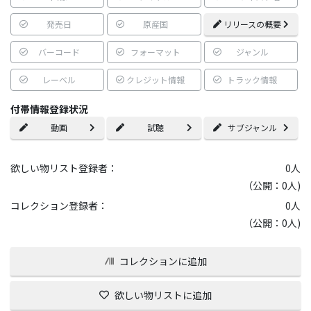
発売日
原産国
リリースの概要
バーコード
フォーマット
ジャンル
レーベル
クレジット情報
トラック情報
付帯情報登録状況
動画
試聴
サブジャンル
欲しい物リスト登録者：
0
人
（公開：0人)
コレクション登録者：
0
人
（公開：0人)
コレクションに追加
欲しい物リストに追加