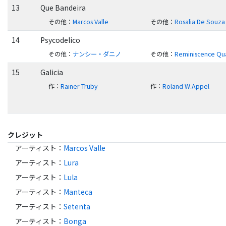
13
Que Bandeira
その他
：
Marcos Valle
その他
：
Rosalia De Souza
14
Psycodelico
その他
：
ナンシー・ダニノ
その他
：
Reminiscence Qu
15
Galicia
作
：
Rainer Truby
作
：
Roland W.Appel
クレジット
アーティスト
：
Marcos Valle
アーティスト
：
Lura
アーティスト
：
Lula
アーティスト
：
Manteca
アーティスト
：
Setenta
アーティスト
：
Bonga