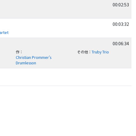
00:02:53
00:03:32
artet
00:06:34
作
：
その他
：
Truby Trio
Christian Prommer's
Drumlesson