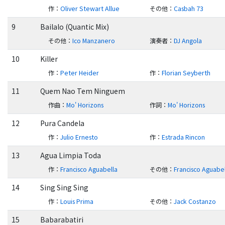
作
：
Oliver Stewart Allue
その他
：
Casbah 73
9
Bailalo (Quantic Mix)
その他
：
Ico Manzanero
演奏者
：
DJ Angola
10
Killer
作
：
Peter Heider
作
：
Florian Seyberth
11
Quem Nao Tem Ninguem
作曲
：
Mo' Horizons
作詞
：
Mo' Horizons
12
Pura Candela
作
：
Julio Ernesto
作
：
Estrada Rincon
13
Agua Limpia Toda
作
：
Francisco Aguabella
その他
：
Francisco Aguabe
14
Sing Sing Sing
作
：
Louis Prima
その他
：
Jack Costanzo
15
Babarabatiri