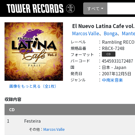
すべて
El Nuevo Latina Cafe vol
Marcos Valle
、
Bonga
、
Mant
レーベル
：
Rambling REC
規格品番
：
RBCX-7248
フォーマット
：
CD
バーコード
：
4545933172487
国
：
日本 - Japan
発売日
：
2007年12月5日
ジャンル
：
中南米音楽
画像をもっと見る（全
1
枚）
収録内容
CD
1
Festeira
その他
：
Marcos Valle