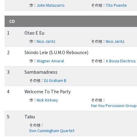
作
：
John Matazarro
その他
：
Tito Puente
CD
1
Otao E Eu
作
：
Nico Jaritz
その他
：
Nico Jaritz
2
Skindo Lele (S.U.M.O Rebounce)
作
：
Wagner Amaral
その他
：
A Bossa Electrica
3
Sambamadness
その他
：
DJ Graham B
4
Welcome To The Party
作
：
Nick Kirksey
その他
：
Har-You Percussion Group
5
Tabu
その他
：
Don Cunningham Quartet