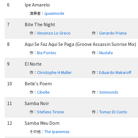
6
Ipe Amarelo
演奏者
：
quasimode
7
Bite The Night
作
：
Vincenzo Lo Greco
作
：
Gerardo Frisina
8
Aqui Se Faz Aqui Se Paga (Groove Assassin Sunrise Mix)
作
：
Bia Pontes
作
：
Mustafa
9
El Norte
作
：
Christophe H.Muller
作
：
Eduardo Makaroff
10
Belle's Poem
作
：
Cibelle
作
：
Simmonds
11
Samba Noir
作
：
Stefano Tirone
作
：
Tomaz Di Cunto
12
Samba Meu Dom
その他
：
The Ipanemas