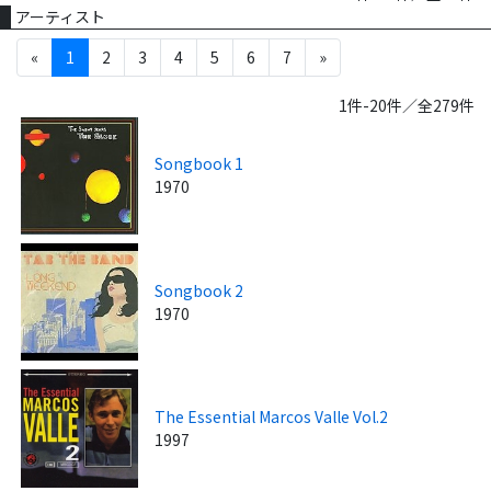
アーティスト
«
1
2
3
4
5
6
7
»
1件-20件／全279件
Songbook 1
1970
Songbook 2
1970
The Essential Marcos Valle Vol.2
1997