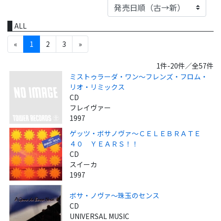
ALL
«
1
2
3
»
1件-20件／全57件
ミストゥラーダ・ワン～フレンズ・フロム・
リオ・リミックス
CD
フレイヴァー
1997
ゲッツ・ボサノヴァ～ＣＥＬＥＢＲＡＴＥ
４０ ＹＥＡＲＳ！！
CD
スイーカ
1997
ボサ・ノヴァ～珠玉のセンス
CD
UNIVERSAL MUSIC