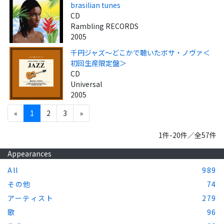
brasilian tunes
CD
Rambling RECORDS
2005
千円ジャズ～どこかで聴いたボサ・ノヴァ＜
初回生産限定盤＞
CD
Universal
2005
«
1
2
3
»
1件-20件／全57件
Appearances
All
989
その他
74
アーティスト
279
歌
96