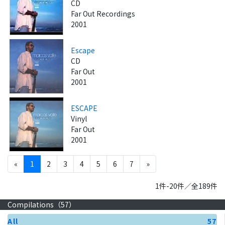
CD
Far Out Recordings
2001
Escape
CD
Far Out
2001
ESCAPE
Vinyl
Far Out
2001
«
1
2
3
4
5
6
7
»
1件-20件／全189件
Compilations（
57
）
All
57