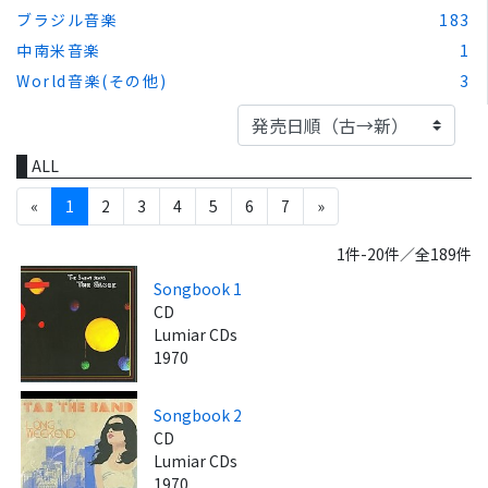
ブラジル音楽
183
中南米音楽
1
World音楽(その他)
3
ALL
«
1
2
3
4
5
6
7
»
1件-20件／全189件
Songbook 1
CD
Lumiar CDs
1970
Songbook 2
CD
Lumiar CDs
1970