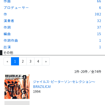
作曲
66
プロデューサー
6
作
382
演奏者
32
作詞
37
編曲
15
作詞作曲
1
出演
1
その他
«
1
2
3
4
»
1件-20件／全74件
ジャイルス･ピーターソン･セレクション～
BRAZILICA!
1994