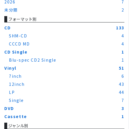
2026
7
未分類
2
フォーマット別
CD
133
SHM-CD
4
CCCD MD
4
CD Single
1
Blu-spec CD2 Single
1
Vinyl
51
7inch
6
12inch
43
LP
44
Single
7
DVD
3
Cassette
1
ジャンル別