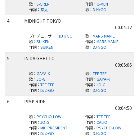
歌
：
J-GREN
作詞
：
G-MEN
作詞
：
拳太
歌
：
DJ☆GO
4
MIDNIGHT TOKYO
00:04:12
プロデューサー
：
DJ☆GO
歌
：
MARS MANIE
歌
：
SUIKEN
作詞
：
MARS MANIE
作詞
：
SUIKEN
歌
：
DJ☆GO
5
IN DA GHETTO
00:05:06
歌
：
GAYA-K
歌
：
TEE TEE
歌
：
JO-G
作詞
：
GAYA-K
作詞
：
TEE TEE
作詞
：
JO-G
作詞
：
DJ☆GO
歌
：
DJ☆GO
6
PIMP RIDE
00:04:50
歌
：
PSYCHO-LOW
作詞
：
TEE TEE
作詞
：
JO-G
作詞
：
CALIO
作詞
：
MIC PRESIDENT
作詞
：
PSYCHO-LOW
作詞
：
DJ☆GO
歌
：
DJ☆GO