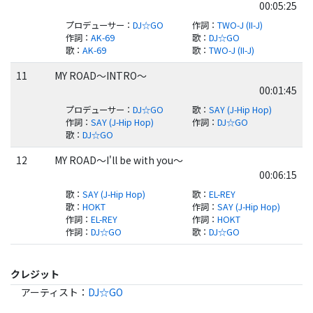
00:05:25
プロデューサー
：
DJ☆GO
作詞
：
TWO-J (II-J)
作詞
：
AK-69
歌
：
DJ☆GO
歌
：
AK-69
歌
：
TWO-J (II-J)
11
MY ROAD～INTRO～
00:01:45
プロデューサー
：
DJ☆GO
歌
：
SAY (J-Hip Hop)
作詞
：
SAY (J-Hip Hop)
作詞
：
DJ☆GO
歌
：
DJ☆GO
12
MY ROAD～I'll be with you～
00:06:15
歌
：
SAY (J-Hip Hop)
歌
：
EL-REY
歌
：
HOKT
作詞
：
SAY (J-Hip Hop)
作詞
：
EL-REY
作詞
：
HOKT
作詞
：
DJ☆GO
歌
：
DJ☆GO
クレジット
アーティスト
：
DJ☆GO