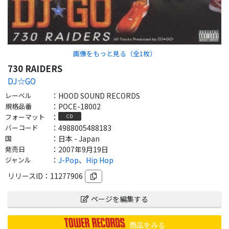
画像をもっと見る（全
1
枚）
730 RAIDERS
DJ☆GO
レーベル
：
HOOD SOUND RECORDS
規格品番
：
POCE-18002
フォーマット
：
CD
バーコード
：
4988005488183
国
：
日本 - Japan
発売日
：
2007年9月19日
ジャンル
：
J-Pop
、
Hip Hop
リリースID：
11277906
ページを編集する
商品をみる