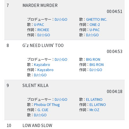
7
MARDER MURDER
00:04:51
プロデューサー
：
DJ☆GO
歌
：
GHETTO INC.
歌
：
U-PAC
作詞
：
ONE-2
作詞
：
RICHEE
作詞
：
U-PAC
作詞
：
DJ☆GO
歌
：
DJ☆GO
8
G'z NEED LUVIN' TOO
00:04:53
プロデューサー
：
DJ☆GO
歌
：
BIG RON
歌
：
Kayzabro
作詞
：
BIG RON
作詞
：
Kayzabro
作詞
：
DJ☆GO
歌
：
DJ☆GO
9
SILENT KILLA
00:04:18
プロデューサー
：
DJ☆GO
歌
：
EL LATINO
歌
：
Phobia Of Thug
作詞
：
EL LATINO
作詞
：
G. CUE
作詞
：
Mr.OZ
歌
：
DJ☆GO
10
LOW AND SLOW