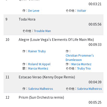
00:03:21
作
：
De Leve
その他
：
Voltair
9
Toda Hora
00:05:56
その他
：
Trouble Man
10
Alegre (Louie Vega's Elements Of Life Main Mix)
00:09:33
作
：
Rainer Truby
作
：
Christian Prommer's
Drumlesson
作
：
Roland W.Appel
作
：
Marcia Montez
歌
：
Marcia Montez
その他
：
Truby Trio
11
Estacao Verao (Kenny Dope Remix)
00:04:39
作
：
Sabrina Malheiros
その他
：
Sabrina Malheiros
12
Prism (Sun Orchestra remix)
00:05:25