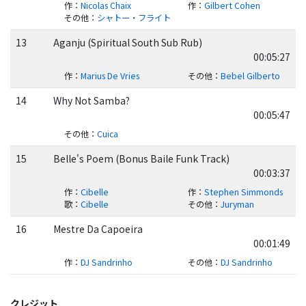
作
：
Nicolas Chaix
作
：
Gilbert Cohen
その他
：
シャトー・フライト
13
Aganju (Spiritual South Sub Rub)
00:05:27
作
：
Marius De Vries
その他
：
Bebel Gilberto
14
Why Not Samba?
00:05:47
その他
：
Cuica
15
Belle's Poem (Bonus Baile Funk Track)
00:03:37
作
：
Cibelle
作
：
Stephen Simmonds
歌
：
Cibelle
その他
：
Juryman
16
Mestre Da Capoeira
00:01:49
作
：
DJ Sandrinho
その他
：
DJ Sandrinho
クレジット