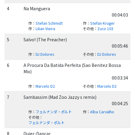
4
Na Manguera
00:04:03
作
：
Stefan Schmidt
作
：
Stefan Kruger
作
：
Lilian Vieira
その他
：
Zuco 103
5
Salvo! (The Preacher)
00:05:46
作
：
DJ Dolores
その他
：
DJ Dolores
6
A Procura Da Batida Perfeita (Sao Benitez Bossa
Mix)
00:03:34
作
：
Marcelo D2
その他
：
Marcelo D2
7
Sambassim (Mad Zoo Jazzy s remix)
00:04:25
作
：
フェルナンダ・ポルト
作
：
Alba Carvalho
その他
：
フェルナンダ・ポルト
8
Quier-Dancar