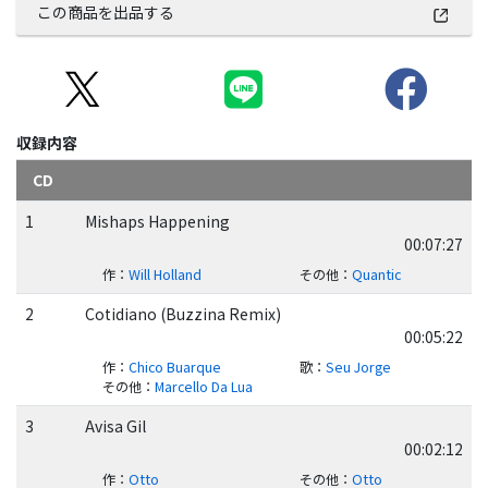
この商品を出品する
収録内容
CD
1
Mishaps Happening
00:07:27
作
：
Will Holland
その他
：
Quantic
2
Cotidiano (Buzzina Remix)
00:05:22
作
：
Chico Buarque
歌
：
Seu Jorge
その他
：
Marcello Da Lua
3
Avisa Gil
00:02:12
作
：
Otto
その他
：
Otto