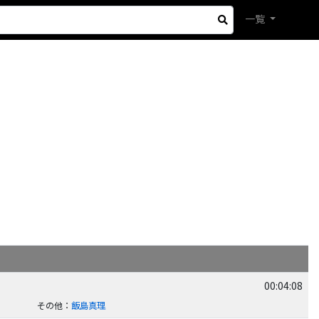
一覧
00:04:08
その他
：
飯島真理