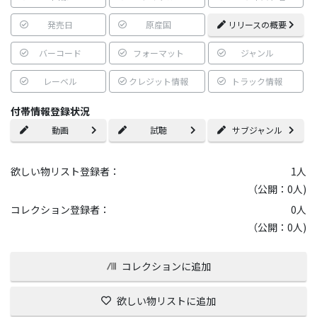
発売日
原産国
リリースの概要
バーコード
フォーマット
ジャンル
レーベル
クレジット情報
トラック情報
付帯情報登録状況
動画
試聴
サブジャンル
欲しい物リスト登録者：
1
人
（公開：0人)
コレクション登録者：
0
人
（公開：0人)
コレクションに追加
欲しい物リストに追加