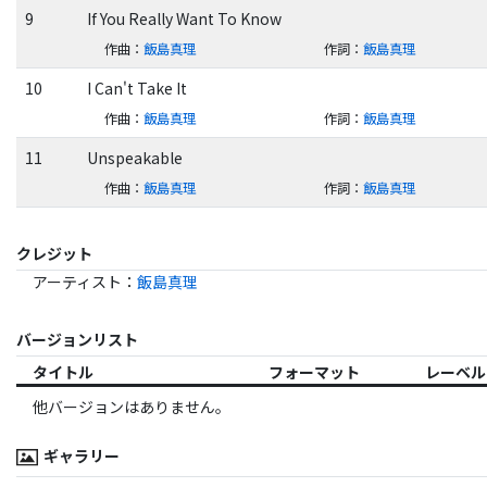
9
If You Really Want To Know
作曲
：
飯島真理
作詞
：
飯島真理
10
I Can't Take It
作曲
：
飯島真理
作詞
：
飯島真理
11
Unspeakable
作曲
：
飯島真理
作詞
：
飯島真理
クレジット
アーティスト
：
飯島真理
バージョンリスト
タイトル
フォーマット
レーベル
他バージョンはありません。
ギャラリー