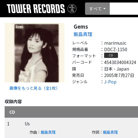
すべて
Gems
飯島真理
レーベル
：
marimusic
規格品番
：
DDCZ-1150
フォーマット
：
CD
バーコード
：
4543034004324
国
：
日本 - Japan
発売日
：
2005年7月27日
ジャンル
：
J-Pop
画像をもっと見る（全
1
枚）
収録内容
CD
1
Us
作曲
：
飯島真理
作詞
：
飯島真理