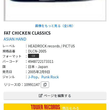
画像をもっと見る（全
1
枚）
FAT CHICKEN CLASSICS
ASIAN HAND
レーベル
：
HEADROCK records / PICTUS
規格品番
：
DLCN-2005
フォーマット
：
CD
バーコード
：
4948722173311
国
：
日本 - Japan
発売日
：
2005年2月9日
ジャンル
：
J-Pop
、
Punk Rock
リリースID：
10991147
ページを編集する
商品をみる