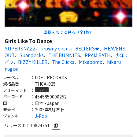
画像をもっと見る（全
1
枚）
Girls Like To Dance
SUPERSNAZZ
、
browny circus
、
BELTERS★
、
HEAVENS
OUT
、
Spandecks
、
THE BUNNIES
、
PRAM BATH
、
少年ナ
イフ
、
BIZZY KILLER
、
The Clicks
、
Mikabomb
、
hikaru
nagisa
レーベル
：
LOFT RECORDS
規格品番
：
THCA-025
フォーマット
：
CD
バーコード
：
4545850000252
国
：
日本 - Japan
発売日
：
2003年9月29日
ジャンル
：
J-Pop
リリースID：
10824751