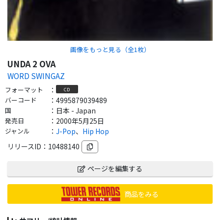
画像をもっと見る（全
1
枚）
UNDA 2 OVA
WORD SWINGAZ
フォーマット
：
CD
バーコード
：
4995879039489
国
：
日本 - Japan
発売日
：
2000年5月25日
ジャンル
：
J-Pop
、
Hip Hop
リリースID：
10488140
ページを編集する
商品をみる