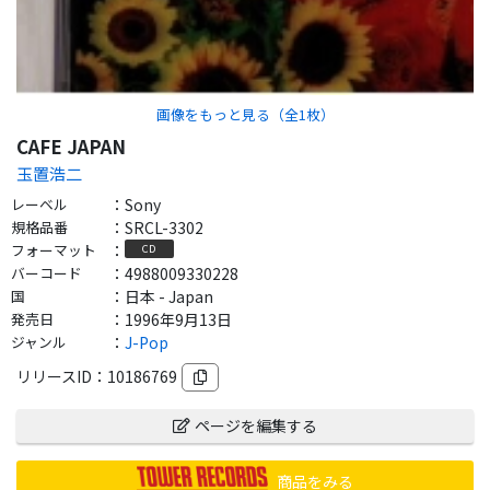
画像をもっと見る（全
1
枚）
CAFE JAPAN
玉置浩二
レーベル
：
Sony
規格品番
：
SRCL-3302
フォーマット
：
CD
バーコード
：
4988009330228
国
：
日本 - Japan
発売日
：
1996年9月13日
ジャンル
：
J-Pop
リリースID：
10186769
ページを編集する
商品をみる