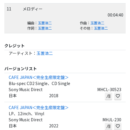
11
メロディー
00:04:40
編曲
：
玉置浩二
作曲
：
玉置浩二
作詞
：
玉置浩二
その他
：
玉置浩二
クレジット
アーティスト
：
玉置浩二
バージョンリスト
CAFE JAPAN＜完全生産限定盤＞
Blu-spec CD2 Single、CD Single
Sony Music Direct
MHCL-30523
日本
2018
CAFE JAPAN＜完全生産限定盤＞
LP、12inch、Vinyl
Sony Music Direct
MHJL-230
日本
2022