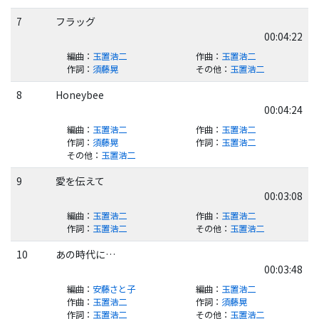
7
フラッグ
00:04:22
編曲
：
玉置浩二
作曲
：
玉置浩二
作詞
：
須藤晃
その他
：
玉置浩二
8
Honeybee
00:04:24
編曲
：
玉置浩二
作曲
：
玉置浩二
作詞
：
須藤晃
作詞
：
玉置浩二
その他
：
玉置浩二
9
愛を伝えて
00:03:08
編曲
：
玉置浩二
作曲
：
玉置浩二
作詞
：
玉置浩二
その他
：
玉置浩二
10
あの時代に…
00:03:48
編曲
：
安藤さと子
編曲
：
玉置浩二
作曲
：
玉置浩二
作詞
：
須藤晃
作詞
：
玉置浩二
その他
：
玉置浩二