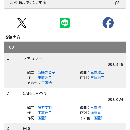
この商品を出品する
収録内容
CD
1
ファミリー
00:03:48
編曲
：
安藤さと子
編曲
：
玉置浩二
作曲
：
玉置浩二
作詞
：
玉置浩二
その他
：
玉置浩二
2
CAFE JAPAN
00:03:24
編曲
：
藤井丈司
編曲
：
玉置浩二
作曲
：
玉置浩二
作詞
：
須藤晃
作詞
：
玉置浩二
その他
：
玉置浩二
3
田園