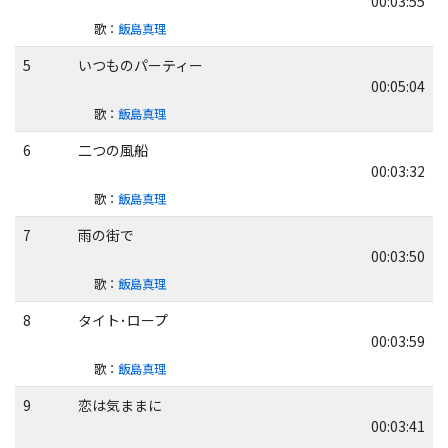
00:03:55
歌
：
飯島真理
5
いつものパーティー
00:05:04
歌
：
飯島真理
6
二つの風船
00:03:32
歌
：
飯島真理
7
雨の街で
00:03:50
歌
：
飯島真理
8
タイト･ロープ
00:03:59
歌
：
飯島真理
9
恋は気ままに
00:03:41