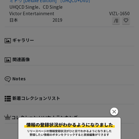
ミドリ [Deluxe Edition] ［UHQCD+DVD］
UHQCD Single、CD Single
Victor Entertainment
VIZL-1650
日本
2019
ギャラリー
関連画像
Notes
新着コレクションリスト
コレクション いいね！ランキング