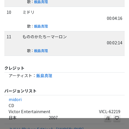
歌
：
飯島真理
10
ミドリ
00:04:16
歌
：
飯島真理
11
もののかたちーマーロン
00:02:14
歌
：
飯島真理
クレジット
アーティスト
：
飯島真理
バージョンリスト
midori
CD
Victor Entertainment
VICL-62219
日本
2007