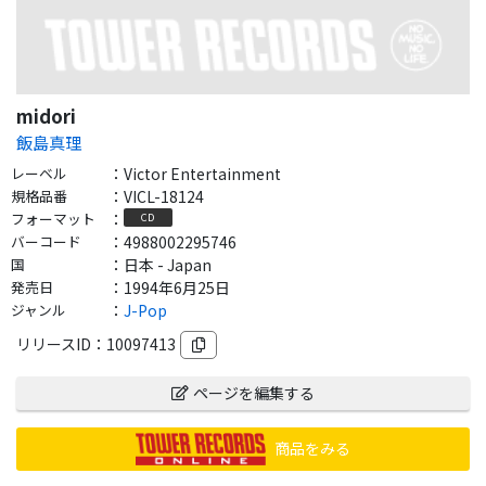
midori
飯島真理
レーベル
：
Victor Entertainment
規格品番
：
VICL-18124
フォーマット
：
CD
バーコード
：
4988002295746
国
：
日本 - Japan
発売日
：
1994年6月25日
ジャンル
：
J-Pop
リリースID：
10097413
ページを編集する
商品をみる