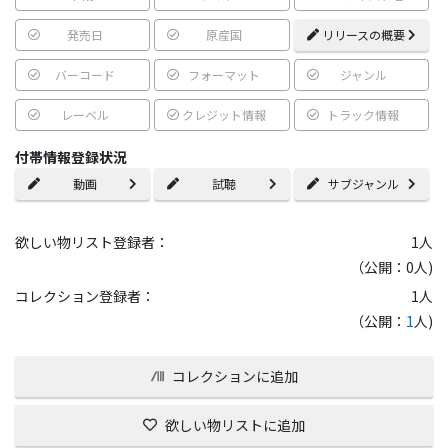
発売日
原産国
リリースの概要
バーコード
フォーマット
ジャンル
レーベル
クレジット情報
トラック情報
付帯情報登録状況
動画
試聴
サブジャンル
欲しい物リスト登録者：
1
人
（公開：0人)
コレクション登録者：
1
人
（公開：
1
人)
コレクションに追加
欲しい物リストに追加