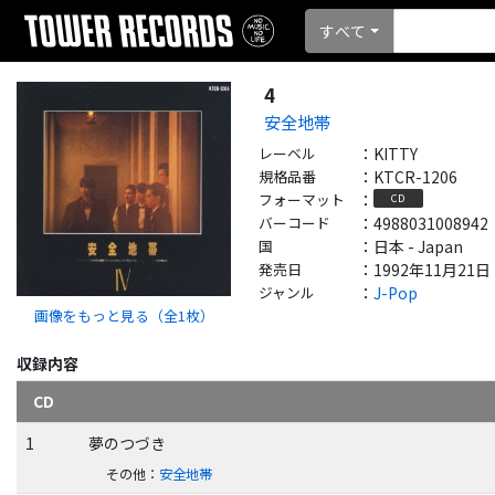
すべて
4
安全地帯
レーベル
：
KITTY
規格品番
：
KTCR-1206
フォーマット
：
CD
バーコード
：
4988031008942
国
：
日本 - Japan
発売日
：
1992年11月21日
ジャンル
：
J-Pop
画像をもっと見る（全
1
枚）
収録内容
CD
1
夢のつづき
その他
：
安全地帯