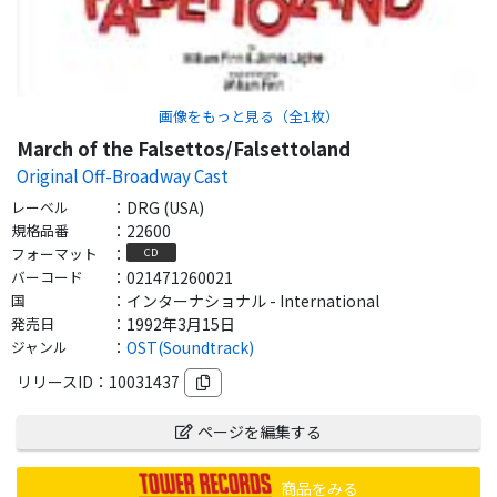
画像をもっと見る（全
1
枚）
March of the Falsettos/Falsettoland
Original Off-Broadway Cast
レーベル
：
DRG (USA)
規格品番
：
22600
フォーマット
：
CD
バーコード
：
021471260021
国
：
インターナショナル - International
発売日
：
1992年3月15日
ジャンル
：
OST(Soundtrack)
リリースID：
10031437
ページを編集する
商品をみる