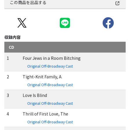
この商品を出品する
収録内容
CD
1
Four Jews in a Room Bitching
Original Off-Broadway Cast
2
Tight-Knit Family, A
Original Off-Broadway Cast
3
Love Is Blind
Original Off-Broadway Cast
4
Thrill of First Love, The
Original Off-Broadway Cast