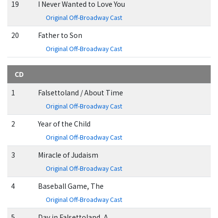
19
I Never Wanted to Love You
Original Off-Broadway Cast
20
Father to Son
Original Off-Broadway Cast
CD
1
Falsettoland / About Time
Original Off-Broadway Cast
2
Year of the Child
Original Off-Broadway Cast
3
Miracle of Judaism
Original Off-Broadway Cast
4
Baseball Game, The
Original Off-Broadway Cast
5
Day in Falsettoland, A