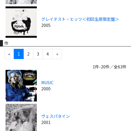
グレイテスト・ヒッツ＜初回生産限定盤＞
2005
作
«
1
2
3
4
»
1件-20件／全63件
MUSIC
2000
ヴェスパタイン
2001