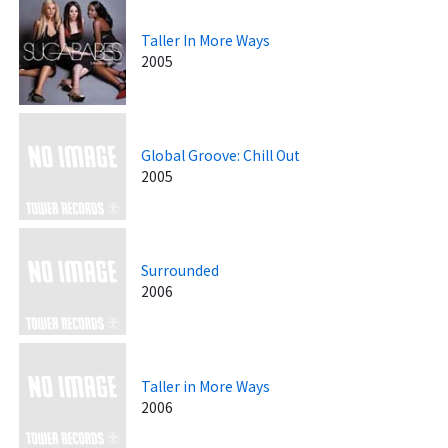
Taller In More Ways
2005
Global Groove: Chill Out
2005
Surrounded
2006
Taller in More Ways
2006