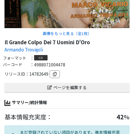
画像をもっと見る（全
1
枚）
Il Grande Colpo Dei 7 Uomini D'Oro
Armando Trovajoli
フォーマット
：
CD
バーコード
：
4988071004478
リリースID：
14782649
ページを編集する
サマリー/統計情報
基本情報充実度：
42
%
まだ登録されていない項目があります。基本情報充実