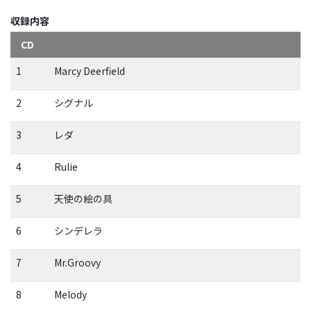
収録内容
CD
1
Marcy Deerfield
2
シグナル
3
レダ
4
Rulie
5
天使の絵の具
6
シンデレラ
7
Mr.Groovy
8
Melody