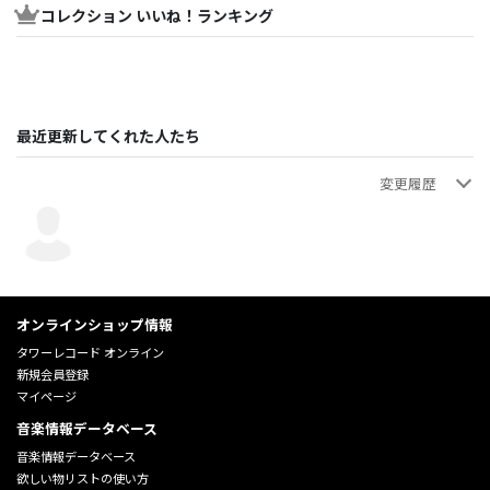
コレクション いいね！ランキング
最近更新してくれた人たち
変更履歴
趣味
趣味
趣味
トラック情報を入力
画像追加
新規登録
2026年06月02日 22:33:37
2026年06月02日 22:30:11
2026年06月02日 22:29:42
オンラインショップ情報
タワーレコード オンライン
新規会員登録
マイページ
音楽情報データベース
音楽情報データベース
欲しい物リストの使い方