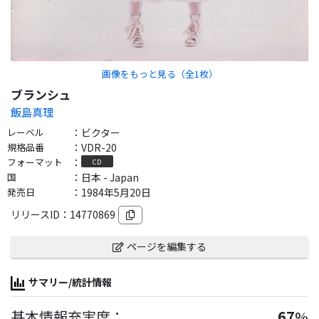
画像をもっと見る（全
1
枚）
ブランシュ
飯島真理
レーベル
：
ビクター
規格品番
：
VDR-20
フォーマット
：
CD
国
：
日本 - Japan
発売日
：
1984年5月20日
リリースID：
14770869
ページを編集する
サマリー/統計情報
基本情報充実度：
67
%