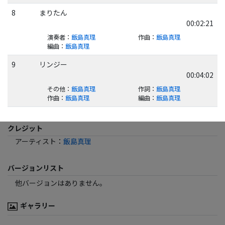
8
まりたん
00:02:21
演奏者
：
飯島真理
作曲
：
飯島真理
編曲
：
飯島真理
9
リンジー
00:04:02
その他
：
飯島真理
作詞
：
飯島真理
作曲
：
飯島真理
編曲
：
飯島真理
クレジット
アーティスト
：
飯島真理
バージョンリスト
他バージョンはありません。
ギャラリー