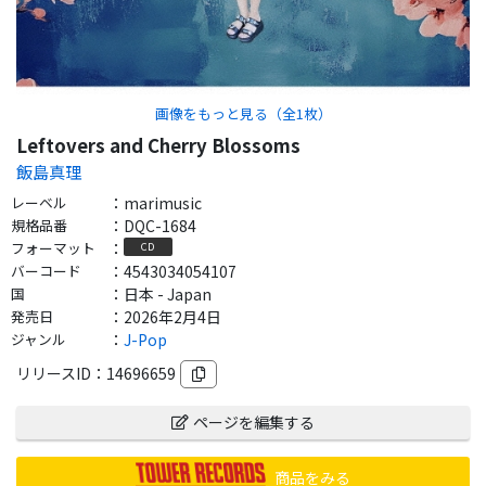
画像をもっと見る（全
1
枚）
Leftovers and Cherry Blossoms
飯島真理
レーベル
：
marimusic
規格品番
：
DQC-1684
フォーマット
：
CD
バーコード
：
4543034054107
国
：
日本 - Japan
発売日
：
2026年2月4日
ジャンル
：
J-Pop
リリースID：
14696659
ページを編集する
商品をみる