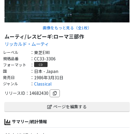
画像をもっと見る（全
1
枚）
ムーティ/レスピーギ:ローマ三部作
リッカルド・ムーティ
レーベル
：
東芝EMI
規格品番
：
CC33-3306
フォーマット
：
CD
国
：
日本 - Japan
発売日
：
1986年3月31日
ジャンル
：
Classical
リリースID：
14682430
ページを編集する
サマリー/統計情報