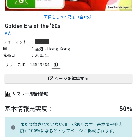
画像をもっと見る（全
1
枚）
Golden Era of the '60s
V.A.
フォーマット
：
CD
国
：
香港 - Hong Kong
発売日
：
2005年
リリースID：
14639364
ページを編集する
サマリー/統計情報
基本情報充実度：
50
%
まだ登録されていない項目があります。基本情報充実
度が100%になるとトップページに掲載されます。