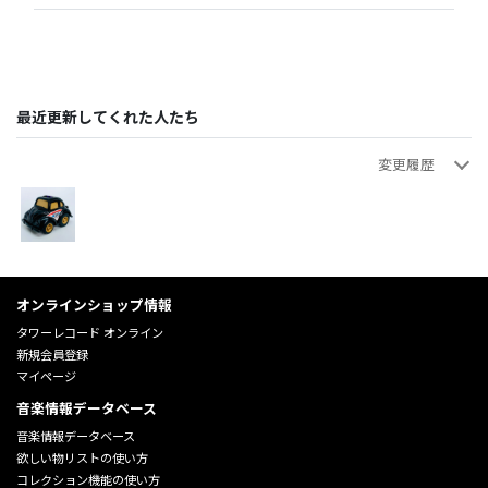
最近更新してくれた人たち
変更履歴
音の蒐集家
音の蒐集家
画像追加
A
2025年10月29日 14:40:32
2025年10月25日 16:41:06
オンラインショップ情報
タワーレコード オンライン
新規会員登録
マイページ
音楽情報データベース
音楽情報データベース
欲しい物リストの使い方
コレクション機能の使い方