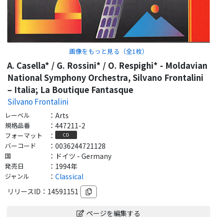
画像をもっと見る（全
1
枚）
A. Casella* / G. Rossini* / O. Respighi* - Moldavian
National Symphony Orchestra, Silvano Frontalini
– Italia; La Boutique Fantasque
Silvano Frontalini
レーベル
：
Arts
規格品番
：
447211-2
フォーマット
：
CD
バーコード
：
0036244721128
国
：
ドイツ - Germany
発売日
：
1994年
ジャンル
：
Classical
リリースID：
14591151
ページを編集する