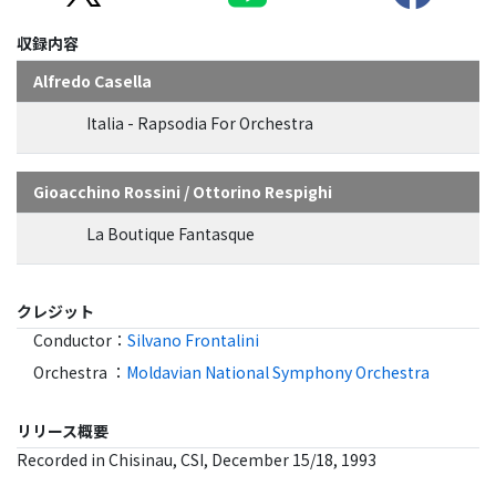
収録内容
Alfredo Casella
Italia - Rapsodia For Orchestra
Gioacchino Rossini / Ottorino Respighi
La Boutique Fantasque
クレジット
Conductor
：
Silvano Frontalini
Orchestra
：
Moldavian National Symphony Orchestra
リリース概要
Recorded in Chisinau, CSI, December 15/18, 1993