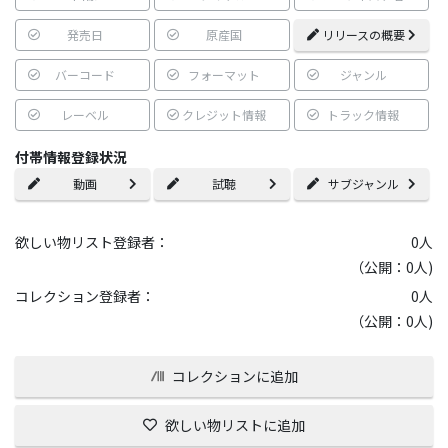
発売日
原産国
リリースの概要
バーコード
フォーマット
ジャンル
レーベル
クレジット情報
トラック情報
付帯情報登録状況
動画
試聴
サブジャンル
欲しい物リスト登録者：
0
人
（公開：0人)
コレクション登録者：
0
人
（公開：0人)
コレクションに追加
欲しい物リストに追加