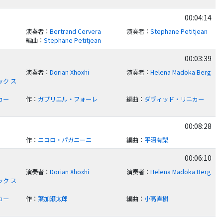
00:04:14
演奏者
：
Bertrand Cervera
演奏者
：
Stephane Petitjean
編曲
：
Stephane Petitjean
00:03:39
演奏者
：
Dorian Xhoxhi
演奏者
：
Helena Madoka Berg
ク ス
カー
作
：
ガブリエル・フォーレ
編曲
：
ダヴィッド・リニカー
00:08:28
作
：
ニコロ・パガニーニ
編曲
：
平沼有梨
00:06:10
演奏者
：
Dorian Xhoxhi
演奏者
：
Helena Madoka Berg
ク ス
カー
作
：
葉加瀬太郎
編曲
：
小高直樹