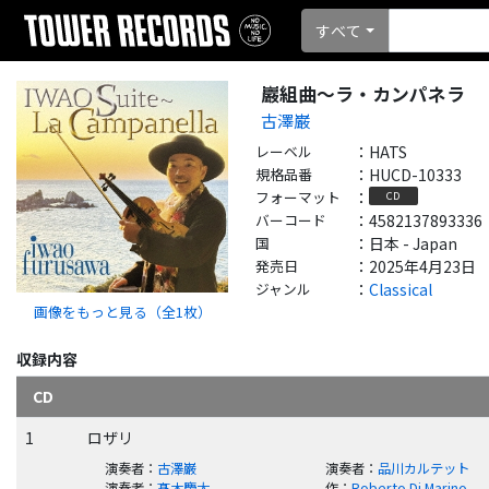
すべて
巖組曲～ラ・カンパネラ
古澤巌
レーベル
：
HATS
規格品番
：
HUCD-10333
フォーマット
：
CD
バーコード
：
4582137893336
国
：
日本 - Japan
発売日
：
2025年4月23日
ジャンル
：
Classical
画像をもっと見る（全
1
枚）
収録内容
CD
1
ロザリ
演奏者
：
古澤巌
演奏者
：
品川カルテット
演奏者
：
髙木慶太
作
：
Roberto Di Marino