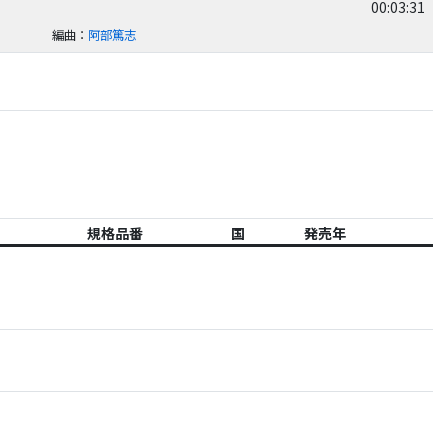
00:03:31
編曲
：
阿部篤志
規格品番
国
発売年