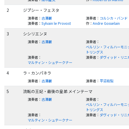
2
ジプシー・フェスタ
演奏者
：
古澤巌
演奏者
：
コルシカ・バンド
演奏者
：
Sylvain le Provost
作
：
Andre Gosselain
3
シシリエンヌ
演奏者
：
古澤巌
演奏者
：
ベルリン・フィルハーモニッ
トリングス
演奏者
：
演奏者
：
ダヴィッド・リニ
マルティン・シュテークナー
4
ラ・カンパネラ
演奏者
：
古澤巌
演奏者
：
平沼有梨
5
流転の王妃・最後の皇弟 メインテーマ
演奏者
：
古澤巌
演奏者
：
ベルリン・フィルハーモニッ
トリングス
演奏者
：
演奏者
：
ダヴィッド・リニ
マルティン・シュテークナー