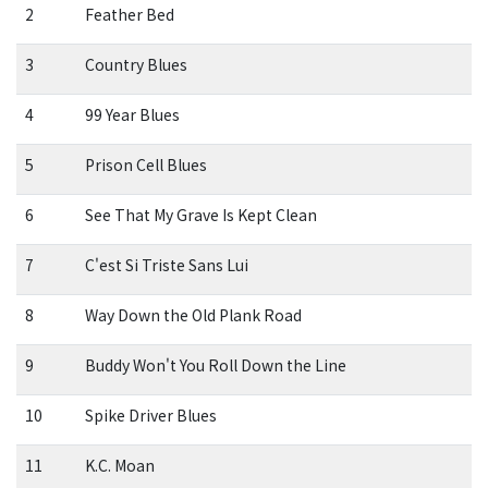
2
Feather Bed
3
Country Blues
4
99 Year Blues
5
Prison Cell Blues
6
See That My Grave Is Kept Clean
7
C'est Si Triste Sans Lui
8
Way Down the Old Plank Road
9
Buddy Won't You Roll Down the Line
10
Spike Driver Blues
11
K.C. Moan