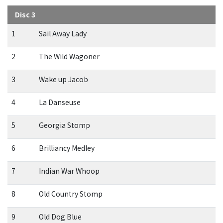
Disc 3
1
Sail Away Lady
2
The Wild Wagoner
3
Wake up Jacob
4
La Danseuse
5
Georgia Stomp
6
Brilliancy Medley
7
Indian War Whoop
8
Old Country Stomp
9
Old Dog Blue