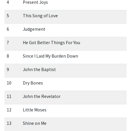
4
Present Joys
5
This Song of Love
6
Judgement
7
He Got Better Things For You
8
Since I Laid My Burden Down
9
John the Baptist
10
Dry Bones
11
John the Revelator
12
Little Moses
13
Shine on Me