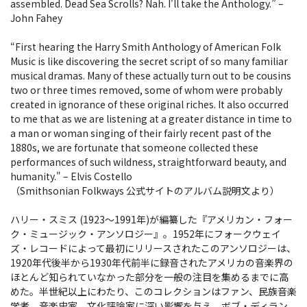
assembled. Dead Sea Scrolls? Nah. I'll take the Anthology.” –
John Fahey
“First hearing the Harry Smith Anthology of American FoIk
Music is like discovering the secret script of so many familiar
musical dramas. Many of these actually turn out to be cousins
two or three times removed, some of whom were probably
created in ignorance of these original riches. It also occurred
to me that as we are listening at a greater distance in time to
a man or woman singing of their fairly recent past of the
1880s, we are fortunate that someone collected these
performances of such wildness, straightforward beauty, and
humanity." – Elvis Costello
（Smithsonian Folkways 公式サイトのアルバム説明文より）
ハリー・スミス (1923～1991年)が編纂した『アメリカン・フォー
ク・ミュージック・アンソロジー』。1952年にフォークウェイ
ズ・レコードによって最初にリリースされたこのアンソロジーは、
1920年代後半から1930年代前半に録音されたアメリカの音楽界の
ほとんど知られていなかった部分を一般の注目を集めるまでに高
めた。半世紀以上にわたり、このコレクションはファン、民族音楽
学者、音楽史家、文化評論家に深い影響を与え、ボブ・ディラン、