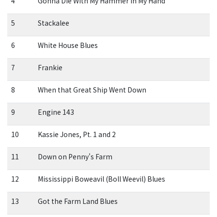
4
Gonna Die With My Hammer in My Hand
5
Stackalee
6
White House Blues
7
Frankie
8
When that Great Ship Went Down
9
Engine 143
10
Kassie Jones, Pt. 1 and 2
11
Down on Penny's Farm
12
Mississippi Boweavil (Boll Weevil) Blues
13
Got the Farm Land Blues