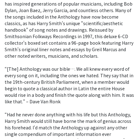
has inspired generations of popular musicians, including Bob
Dylan, Joan Baez, Jerry Garcia, and countless others. Many of
the songs included in the Anthology have now become
classics, as has Harry Smith’s unique "scientific/aesthetic
handbook" of song notes and drawings. Reissued by
Smithsonian Folkways Recordings in 1997, this deluxe 6-CD
collector's boxed set contains a 96-page book featuring Harry
Smith's original liner notes and essays by Greil Marcus and
other noted writers, musicians, and scholars.
“[The] Anthology was our bible…. We all knew every word of
every song on it, including the ones we hated. They say that in
the 19th-century British Parliament, when a member would
begin to quote a classical author in Latin the entire House
would rise in a body and finish the quote along with him. It was
like that.” – Dave Van Ronk
“Had he never done anything with his life but this Anthology,
Harry Smith would still have borne the mark of genius across
his forehead. I'd match the Anthology up against any other
single compendium of important information ever