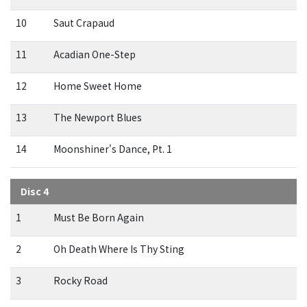
10
Saut Crapaud
11
Acadian One-Step
12
Home Sweet Home
13
The Newport Blues
14
Moonshiner's Dance, Pt. 1
Disc 4
1
Must Be Born Again
2
Oh Death Where Is Thy Sting
3
Rocky Road