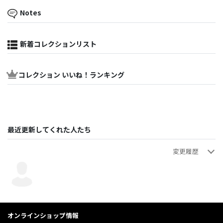
Notes
新着コレクションリスト
コレクション いいね！ランキング
最近更新してくれた人たち
変更履歴
翼鼓猫
翼鼓猫
画像追加
・アルバム情報の新規登録（画像登録以外）
2025年04月13日 20:23:45
2025年04月13日 20:21:56
オンラインショップ情報