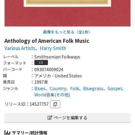
画像をもっと見る（全
1
枚）
Anthology of American Folk Music
Various Artists
、
Harry Smith
レーベル
：
Smithsonian Folkways
フォーマット
：
CD
バーコード
：
093074009024
国
：
アメリカ - United States
発売日
：
1997年
ジャンル
：
Blues
、
Country
、
Folk
、
Bluegrass
、
Gospel
、
World音楽(その他)
リリースID：
14527757
ページを編集する
サマリー/統計情報