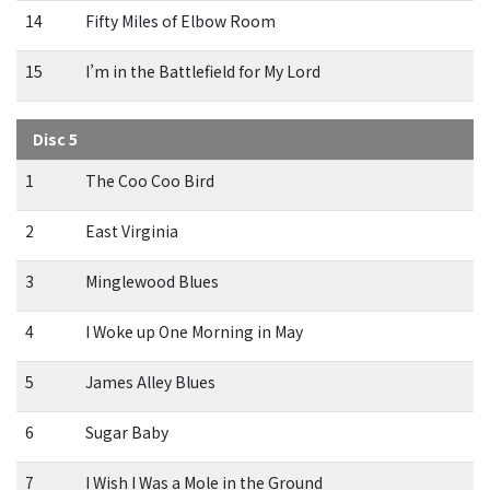
14
Fifty Miles of Elbow Room
15
I’m in the Battlefield for My Lord
Disc 5
1
The Coo Coo Bird
2
East Virginia
3
Minglewood Blues
4
I Woke up One Morning in May
5
James Alley Blues
6
Sugar Baby
7
I Wish I Was a Mole in the Ground