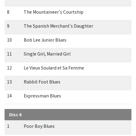
8
The Mountaineer's Courtship
9
The Spanish Merchant's Daughter
10
Bob Lee Junior Blues
11
Single Girl, Married Girl
12
Le Vieux Soulard et Sa Femme
13
Rabbit Foot Blues
14
Expressman Blues
Disc 6
1
Poor Boy Blues