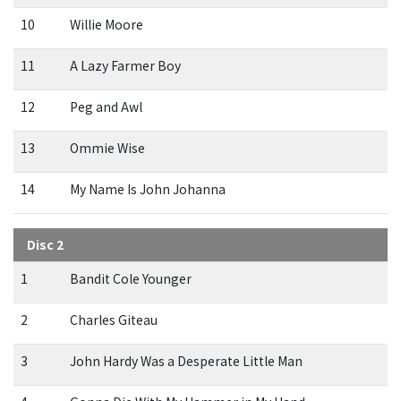
10
Willie Moore
11
A Lazy Farmer Boy
12
Peg and Awl
13
Ommie Wise
14
My Name Is John Johanna
Disc 2
1
Bandit Cole Younger
2
Charles Giteau
3
John Hardy Was a Desperate Little Man