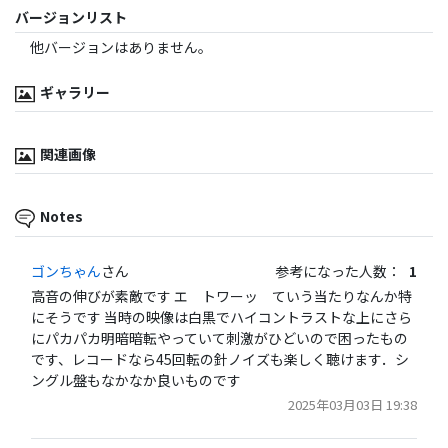
バージョンリスト
他バージョンはありません。
ギャラリー
関連画像
Notes
ゴンちゃん
さん
参考になった人数：
1
高音の伸びが素敵です エ トワーッ ていう当たりなんか特
にそうです 当時の映像は白黒でハイコントラストな上にさら
にパカパカ明暗暗転やっていて刺激がひどいので困ったもの
です、レコードなら45回転の針ノイズも楽しく聴けます．シ
ングル盤もなかなか良いものです
2025年03月03日 19:38