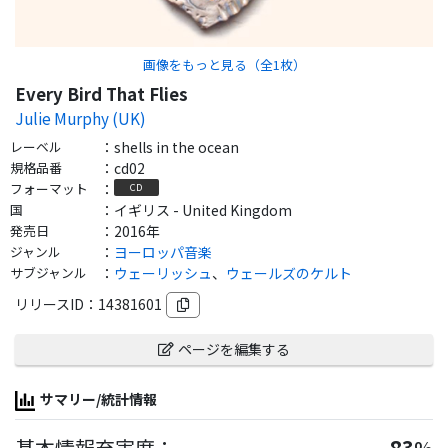
画像をもっと見る（全
1
枚）
Every Bird That Flies
Julie Murphy (UK)
レーベル
：
shells in the ocean
規格品番
：
cd02
フォーマット
：
CD
国
：
イギリス - United Kingdom
発売日
：
2016年
ジャンル
：
ヨーロッパ音楽
サブジャンル
：
ウェーリッシュ
、
ウェールズのケルト
リリースID：
14381601
ページを編集する
サマリー/統計情報
基本情報充実度：
83
%