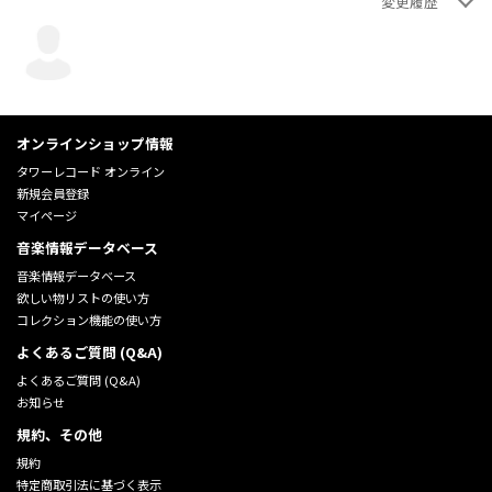
変更履歴
翼鼓猫
翼鼓猫
翼鼓猫
翼鼓猫
画像追加
クレジット情報を「ボーカル」→「アーティ
・詳細情報（バーコード、リリースの概要
・アルバム情報の新規登録（基本情報のみ）
...
...
2024年08月11日 17:49:38
2024年08月11日 16:32:13
もっと見る
もっと見る
2024年08月11日 17:48:11
2024年08月11日 17:46:49
オンラインショップ情報
タワーレコード オンライン
新規会員登録
マイページ
音楽情報データベース
音楽情報データベース
欲しい物リストの使い方
コレクション機能の使い方
よくあるご質問 (Q&A)
よくあるご質問 (Q&A)
お知らせ
規約、その他
規約
特定商取引法に基づく表示