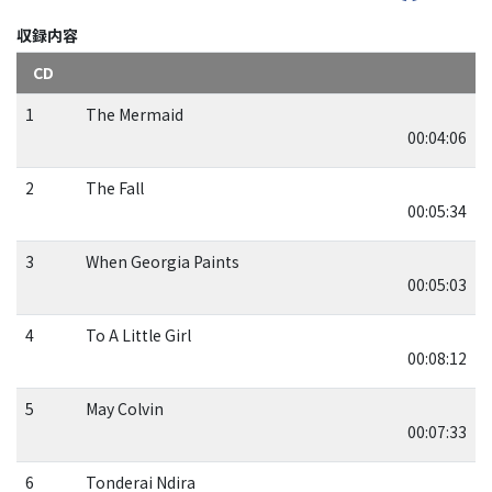
収録内容
CD
1
The Mermaid
00:04:06
2
The Fall
00:05:34
3
When Georgia Paints
00:05:03
4
To A Little Girl
00:08:12
5
May Colvin
00:07:33
6
Tonderai Ndira